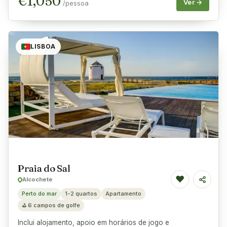
€
1,050
Ver →
/pessoa
LISBOA
Praia do Sal
♥
Alcochete
Partilha
Perto do mar
1-2 quartos
Apartamento
⛳
6 campos de golfe
Inclui alojamento, apoio em horários de jogo e