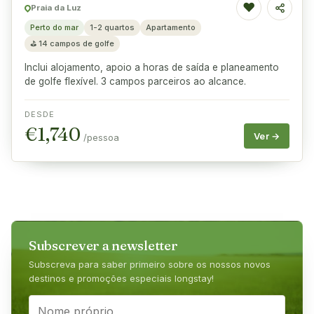
♥
Praia da Luz
Partilha
Perto do mar
1-2 quartos
Apartamento
⛳
14 campos de golfe
Inclui alojamento, apoio a horas de saída e planeamento
de golfe flexível. 3 campos parceiros ao alcance.
DESDE
€
1,740
Ver →
/pessoa
Subscrever a newsletter
Subscreva para saber primeiro sobre os nossos novos
destinos e promoções especiais longstay!