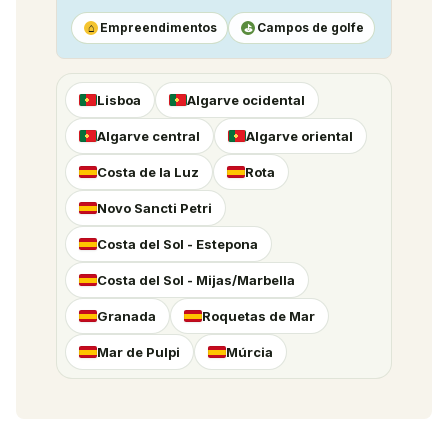
Empreendimentos
Campos de golfe
⌂
⛳
Lisboa
Algarve ocidental
Algarve central
Algarve oriental
Costa de la Luz
Rota
Novo Sancti Petri
Costa del Sol - Estepona
Costa del Sol - Mijas/Marbella
Granada
Roquetas de Mar
Mar de Pulpi
Múrcia