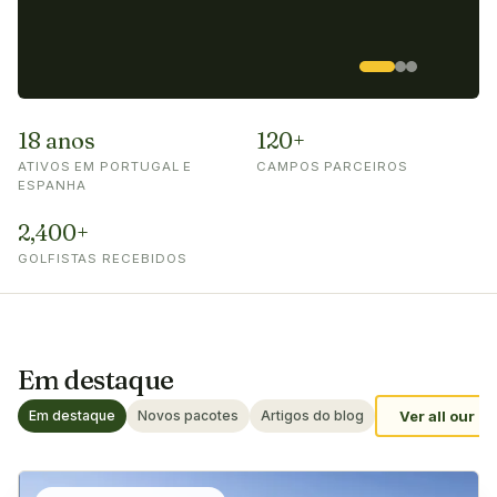
18 anos
120+
ATIVOS EM PORTUGAL E
CAMPOS PARCEIROS
ESPANHA
2,400+
GOLFISTAS RECEBIDOS
Em destaque
Em destaque
Novos pacotes
Artigos do blog
Ver all our 