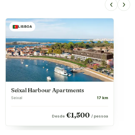
‹
›
LISBOA
Seixal Harbour Apartments
Seixal
17 km
€
1,500
Desde
/ pessoa