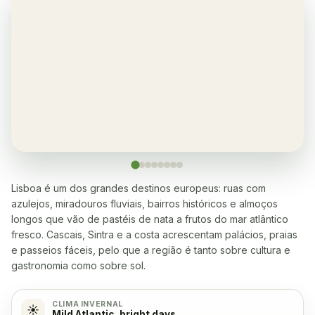
Ginásio
✓
Sim
Ar condicionado
✓
Sim, na sala e nos quartos
Varanda
✓
Sim, todos os apartamentos
Restaurante
✓
Sim, muitos a 5-10 min a pé
Lisboa é um dos grandes destinos europeus: ruas com
azulejos, miradouros fluviais, bairros históricos e almoços
longos que vão de pastéis de nata a frutos do mar atlântico
Máquina de lavar roupa
✓
fresco. Cascais, Sintra e a costa acrescentam palácios, praias
Sim
e passeios fáceis, pelo que a região é tanto sobre cultura e
gastronomia como sobre sol.
Máquina de lavar loiça
✓
Sim
CLIMA INVERNAL
☀️
Mild Atlantic, bright days