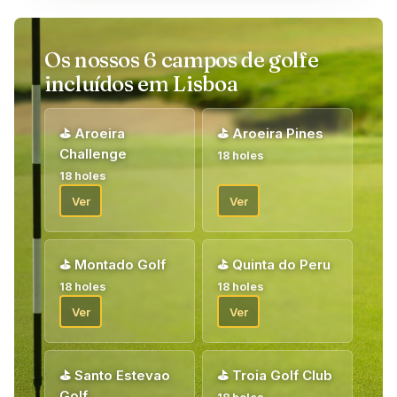
Os nossos 6 campos de golfe
incluídos em Lisboa
⛳
Aroeira
⛳
Aroeira Pines
Challenge
18 holes
18 holes
Ver
Ver
⛳
Montado Golf
⛳
Quinta do Peru
18 holes
18 holes
Ver
Ver
⛳
Santo Estevao
⛳
Troia Golf Club
Golf