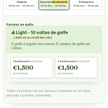
Outono
Inverno
Primavera
MELHOR VALOR
01 de out. - 30 de nov.
01 de dez. - 28 de fev.
01 de mar. - 30 de abr.
Pacotes de golfe:
⛳
Light - 10 voltas de golfe
CARRO DE ALUGUER INCLUÍDO
O golfe é jogado nos nossos 6 campos de golfe em
Lisboa.
1 bedroom
Apartment
2 bedrooms
Apartment
€1,500
€1,500
por pessoa
por pessoa
Todos os preços são por pessoa e baseiam-se em duas
pessoas a partilhar alojamento.