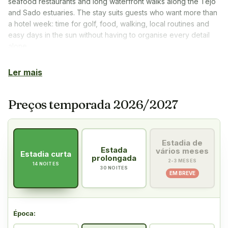
seafood restaurants and long waterfront walks along the Tejo
and Sado estuaries. The stay suits guests who want more than
a hotel week: time for golf, food, walking, local routines and
easy days in the sun without having to organise every detail
alone.
Ler mais
Preços temporada 2026/2027
Estadia de
Estada
vários meses
Estadia curta
prolongada
2-3 MESES
14 NOITES
30 NOITES
EM BREVE
Época
: