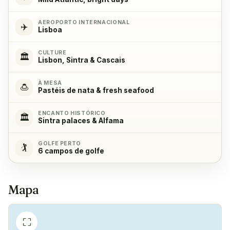
Micro-ondas
✓
AEROPORTO INTERNACIONAL
✈️
Sim
Lisboa
CULTURE
🏛️
Fogão
✓
Lisbon, Sintra & Cascais
Sim, com 4 placas
À MESA
🍮
Pastéis de nata & fresh seafood
Forno
✓
Sim
ENCANTO HISTÓRICO
🏛️
Sintra palaces & Alfama
Frigorífico
✓
GOLFE PERTO
🏌️
6 campos de golfe
Sim
Congelador
✓
Mapa
Sim
⛶
Máquina de café
✓