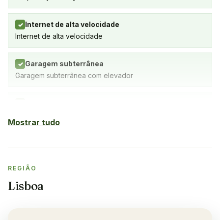
Internet de alta velocidade
✓
Internet de alta velocidade
Garagem subterrânea
✓
Garagem subterrânea com elevador
Piscina interior
✓
Sim
Mostrar tudo
Piscina exterior
✓
Sim
REGIÃO
Sauna
✓
Lisboa
Sim