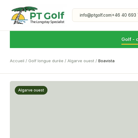
info@ptgolf.com
+46 40 693 
Golf - 
Accueil
/
Golf longue durée
/
Algarve ouest
/
Boavista
Algarve ouest