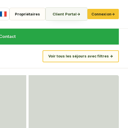
Propriétaires
Client Portal
→
Connexion
→
French
Contact
Voir tous les séjours avec filtres
→