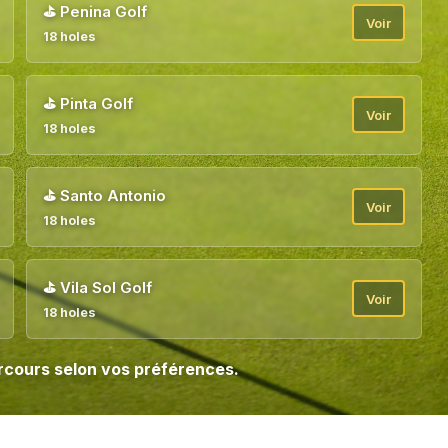
⛳
Penina Golf
Voir
18 holes
⛳
Pinta Golf
Voir
18 holes
⛳
Santo Antonio
Voir
18 holes
⛳
Vila Sol Golf
Voir
18 holes
parcours selon vos préférences.