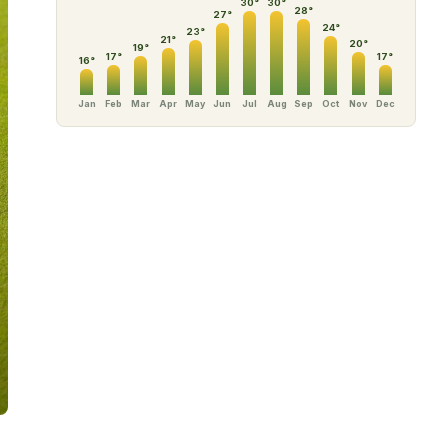
30
°
30
°
28
°
27
°
24
°
23
°
21
°
20
°
19
°
17
°
17
°
16
°
Jan
Feb
Mar
Apr
May
Jun
Jul
Aug
Sep
Oct
Nov
Dec