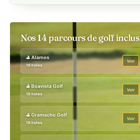
Nos 14 parcours de golf inclus
⛳
Alamos
Voir
18 holes
⛳
Boavista Golf
Voir
18 holes
⛳
Gramacho Golf
Voir
18 holes