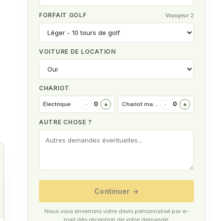
FORFAIT GOLF
Voyageur 2
VOITURE DE LOCATION
CHARIOT
-
+
-
+
0
0
Électrique
Chariot manuel
AUTRE CHOSE ?
–
Continuer
→
Nous vous enverrons votre devis personnalisé par e-
mail dès réception de votre demande.