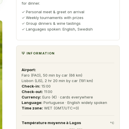
for dinner.
✓
Personal meet & greet on arrival
✓
Weekly tournaments with prizes
✓
Group dinners & wine tastings
✓
Languages spoken: English, Swedish
💡 INFORMATION
Airport:
Faro (FAO), 50 min by car (66 km)
Lisbon (LIS), 2 hr 20 min by car (191 km)
Check-in:
15:00
Check-out:
11:00
Currency:
Euro (€) · cards everywhere
Language:
Portuguese · English widely spoken
Time zone:
WET (GMT/UTC+0)
Température moyenne à
Lagos
°C