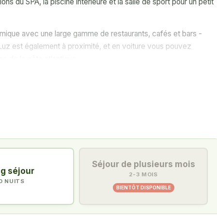
tions du SPA, la piscine intérieure et la salle de sport pour un petit
amique avec une large gamme de restaurants, cafés et bars -
 Luz est également à proximité, et en voiture vous pouvez
s de la côte atlantique.
t-déjeuner, le déjeuner et le dîner. Il y a un restaurant, un bar et
 avec vue sur la baie de Lagos et le 18e green. Boavista organise
s barbecues, et le populaire classique du dimanche traditionnel
est dans la zone, et Espiche et Palmares peuvent être atteints en
 également accès à notre package de golf unique Western Algarve 
ifférents le long de la côte - de Santo António à l'extrême ouest à
Séjour de plusieurs mois
g séjour
2-3 MOIS
0 NUITS
BIENTÔT DISPONIBLE
ous les goûts : longs et difficiles ou plus courts et plus
uper le souffle. Jouez sur le même parcours tout au long de votre