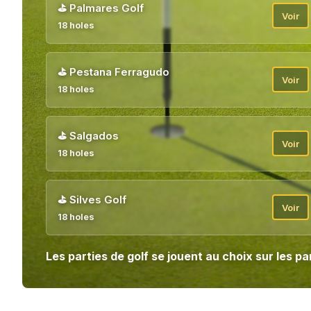
⛳
Palmares Golf
Voir
18 holes
⛳
Pestana Ferragudo
Voir
18 holes
⛳
Salgados
Voir
18 holes
⛳
Silves Golf
Voir
18 holes
Les parties de golf se jouent au choix sur les 