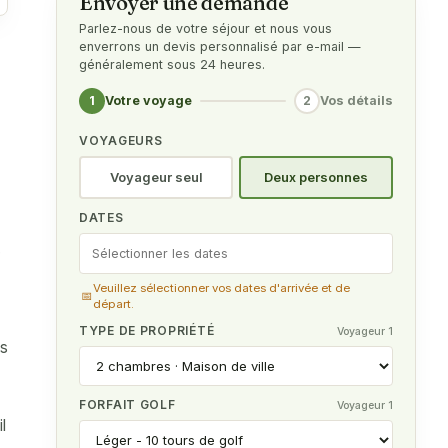
Envoyer une demande
Parlez-nous de votre séjour et nous vous
enverrons un devis personnalisé par e-mail —
généralement sous 24 heures.
1
2
Votre voyage
Vos détails
VOYAGEURS
Voyageur seul
Deux personnes
DATES
Veuillez sélectionner vos dates d'arrivée et de
📅
départ.
TYPE DE PROPRIÉTÉ
Voyageur 1
és
FORFAIT GOLF
Voyageur 1
l