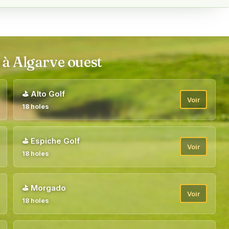
 à Algarve ouest
⛳
Alto Golf
Voir
18 holes
⛳
Espiche Golf
Voir
18 holes
⛳
Morgado
Voir
18 holes