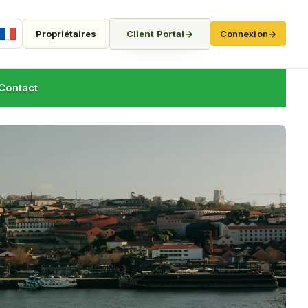
Propriétaires
Client Portal
→
Connexion
→
French
Contact