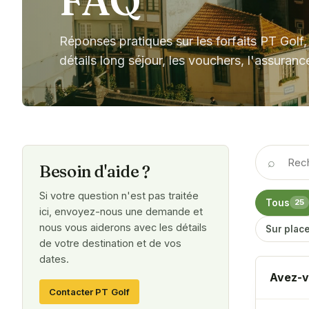
FAQ
Réponses pratiques sur les forfaits PT Golf, 
détails long séjour, les vouchers, l'assurance
⌕
Besoin d'aide ?
Si votre question n'est pas traitée
Tous
25
ici, envoyez-nous une demande et
nous vous aiderons avec les détails
Sur plac
de votre destination et de vos
dates.
Avez-vo
Contacter PT Golf