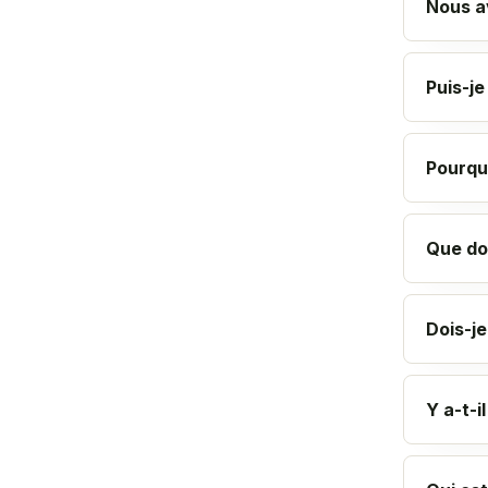
Nous av
Puis-je
Pourqu
Que do
Dois-j
Y a-t-i