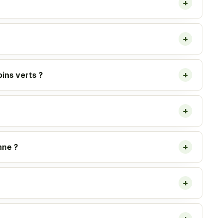
+
+
+
ins verts ?
+
+
nne ?
+