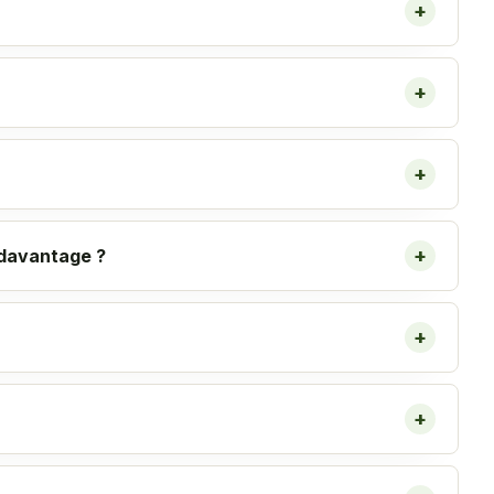
+
+
+
+
 davantage ?
+
+