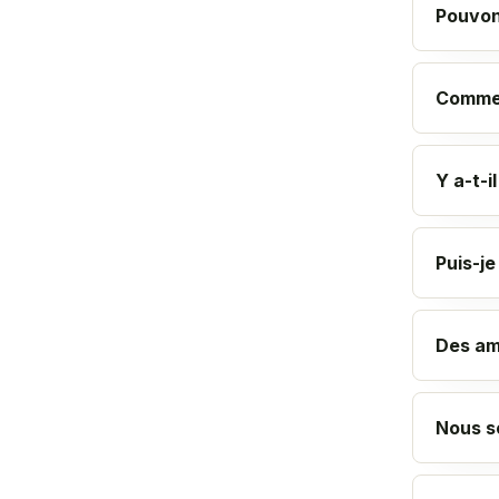
Pouvon
Commen
Y a-t-i
Puis-j
Des ami
Nous s