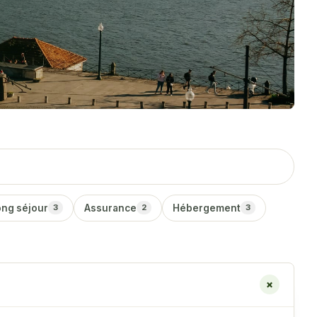
ong séjour
Assurance
Hébergement
3
2
3
+