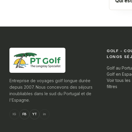
Qui est
GOLF - CO
LONGS SÉ
Golf au Port
Golf en Esp
Voir tous les
Entreprise de voyages golf longue durée
filtres
depuis 2007. Nous concevons des séjours
inoubliables dans le sud du Portugal et de
l'Espagne.
IG
FB
YT
in