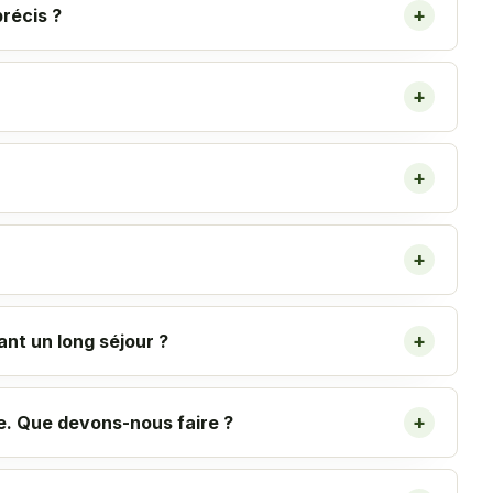
+
récis ?
+
+
+
+
ant un long séjour ?
+
e. Que devons-nous faire ?