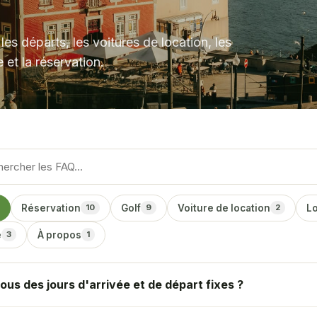
les départs, les voitures de location, les
 et la réservation.
Réservation
Golf
Voiture de location
L
10
9
2
e
À propos
3
1
us des jours d'arrivée et de départ fixes ?