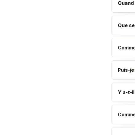
Quand l
Que se 
Commen
Puis-j
Y a-t-i
Commen