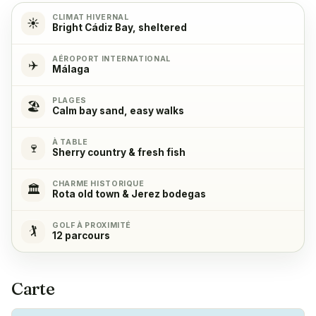
Cuisinière
✓
CLIMAT HIVERNAL
☀️
Bright Cádiz Bay, sheltered
Yes, with 4 cooking hobs
AÉROPORT INTERNATIONAL
✈️
Málaga
Four
✓
Yes
PLAGES
🏖️
Calm bay sand, easy walks
Réfrigérateur
✓
À TABLE
Yes
🍷
Sherry country & fresh fish
CHARME HISTORIQUE
Congélateur
✓
🏛️
Rota old town & Jerez bodegas
Yes
GOLF À PROXIMITÉ
🏌️
12 parcours
Machine à café
✓
Yes
Carte