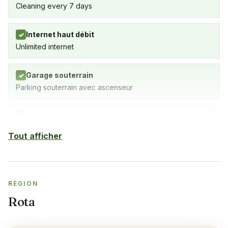
Cleaning every 7 days
Internet haut débit
✓
Unlimited internet
Garage souterrain
✓
Parking souterrain avec ascenseur
Piscine intérieure
✓
SPA avec piscine couverte, salle de sport et sauna
Tout afficher
Sauna
✓
RÉGION
Salle de sport
✓
Rota
Climatisation
✓