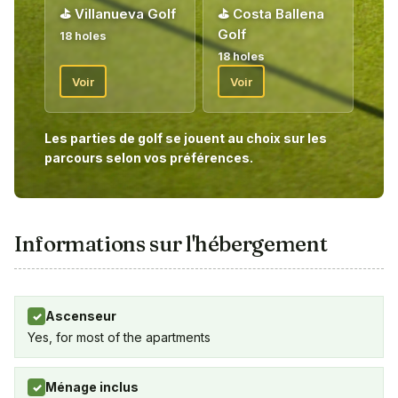
⛳
Villanueva Golf
⛳
Costa Ballena
À votre arrivée, vous serez accueilli par notre hôte golfeur qui
Golf
18 holes
vous remettra vos bons pour votre forfait de golf. Bienvenue !
18 holes
Bienvenue !
Voir
Voir
Les parties de golf se jouent au choix sur les
parcours selon vos préférences.
Informations sur l'hébergement
Ascenseur
✓
Yes, for most of the apartments
Ménage inclus
✓