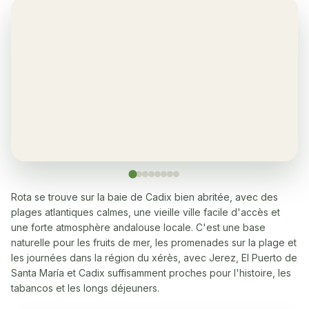
Oui, au séjour et dans les chambres
Balcon
✓
Yes, in each apartment
Restaurant
✓
Yes, many within a 5-10 minute walk
Lave-linge
✓
Yes
Rota se trouve sur la baie de Cadix bien abritée, avec des
plages atlantiques calmes, une vieille ville facile d'accès et
Lave-vaisselle
✓
une forte atmosphère andalouse locale. C'est une base
Yes
naturelle pour les fruits de mer, les promenades sur la plage et
les journées dans la région du xérès, avec Jerez, El Puerto de
Micro-ondes
✓
Santa María et Cadix suffisamment proches pour l'histoire, les
Yes
tabancos et les longs déjeuners.