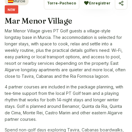
Murcie
♥
Torre-Pacheco
Enregistrer
Parta
NEW
Mar Menor Village
Mar Menor Village gives PT Golf guests a village-style
longstay base in Murcia. The accommodation is selected for
longer stays, with space to cook, relax and settle into a
weekly routine, plus the practical details golfers need: Wi-Fi,
easy parking or local transport options, and access to pool,
resort or nearby services depending on the property. East
Algarve longstay apartments are quieter and more local, often
close to Tavira, Cabanas and the Ria Formosa lagoon.
4 partner courses are included in the package planning, with
tee-time support from the local PT Golf team and a playing
rhythm that works for both 14-night stays and longer winter
stays. Golf is planned around Benamor, Quinta da Ria, Quinta
de Cima, Monte Rei, Castro Marim and other eastern Algarve
partner courses.
Spend non-golf days exploring Tavira, Cabanas boardwalks,