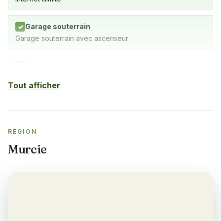
Garage souterrain
✓
Garage souterrain avec ascenseur
Piscine intérieure
✓
Spa avec piscine intérieure, salle de sport et sauna
Tout afficher
Sauna
✓
RÉGION
Salle de sport
✓
Murcie
Climatisation
✓
Oui, dans le salon et les chambres
Balcon
✓