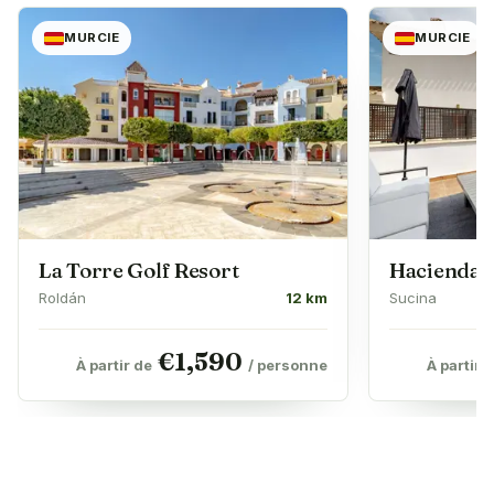
MURCIE
MURCIE
La Torre Golf Resort
Hacienda 
Roldán
12 km
Sucina
€
1,590
À partir de
/ personne
À partir 