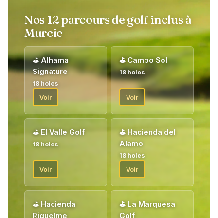
Nos 12 parcours de golf inclus à
Murcie
⛳
Alhama
⛳
Campo Sol
Signature
18 holes
18 holes
Voir
Voir
⛳
El Valle Golf
⛳
Hacienda del
Alamo
18 holes
18 holes
Voir
Voir
⛳
Hacienda
⛳
La Marquesa
Riquelme
Golf