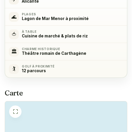
Alicante
Four
✓
Oui
PLAGES
🌊
Lagon de Mar Menor à proximité
Réfrigérateur
✓
À TABLE
Oui
🍅
Cuisine de marché & plats de riz
CHARME HISTORIQUE
Congélateur
✓
🏛️
Théâtre romain de Carthagène
Oui
GOLF À PROXIMITÉ
🏌️
12 parcours
Machine à café
✓
Oui
Carte
⛶