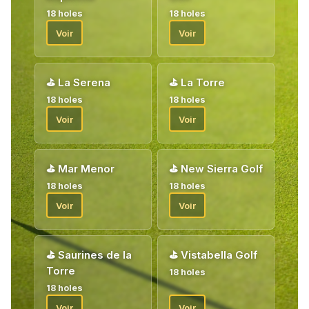
18 holes
18 holes
Voir
Voir
⛳
La Serena
⛳
La Torre
18 holes
18 holes
Voir
Voir
⛳
Mar Menor
⛳
New Sierra Golf
18 holes
18 holes
Voir
Voir
⛳
Saurines de la
⛳
Vistabella Golf
Torre
18 holes
18 holes
Voir
Voir