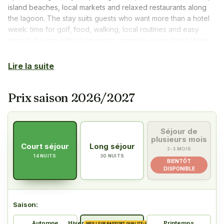
island beaches, local markets and relaxed restaurants along
the lagoon. The stay suits guests who want more than a hotel
week: time for golf, food, walking, local routines and easy
days in the sun without having to organise every detail alone.
Lire la suite
Prix saison 2026/2027
Séjour de
plusieurs mois
Court séjour
Long séjour
2-3 MOIS
14 NUITS
30 NUITS
BIENTÔT
DISPONIBLE
Saison
:
Automne
Hiver
Printemps
MEILLEUR RAPPORT QUALITÉ-PRIX