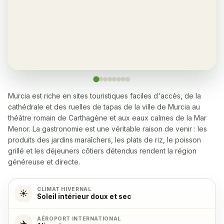
Oui, chaque appartement
Restaurant
✓
Oui, plusieurs à 5-10 min à pied
Lave-linge
✓
Oui
Murcia est riche en sites touristiques faciles d'accès, de la
cathédrale et des ruelles de tapas de la ville de Murcia au
Lave-vaisselle
✓
théâtre romain de Carthagène et aux eaux calmes de la Mar
Oui
Menor. La gastronomie est une véritable raison de venir : les
produits des jardins maraîchers, les plats de riz, le poisson
Micro-ondes
✓
grillé et les déjeuners côtiers détendus rendent la région
Oui
généreuse et directe.
Cuisinière
✓
CLIMAT HIVERNAL
☀️
Soleil intérieur doux et sec
Oui, avec 4 plaques
AÉROPORT INTERNATIONAL
✈️