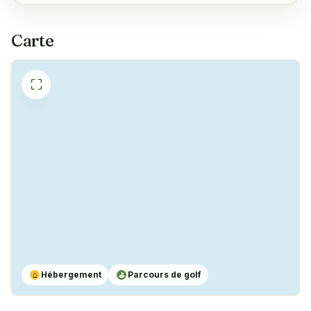
Machine à café
✓
Yes
Carte
⛶
Hébergement
Parcours de golf
⌂
⛳