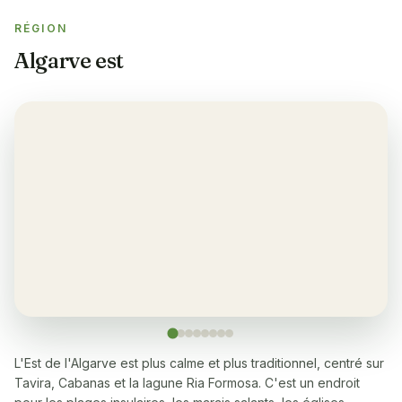
RÉGION
Salle de sport
✓
Algarve est
Climatisation
✓
Yes, in the lounge and bedrooms
Balcon
✓
Oui, à chaque appartement
Restaurant
✓
Oui, beaucoup à 5-10 min de marche
Lave-linge
✓
Yes
L'Est de l'Algarve est plus calme et plus traditionnel, centré sur
Tavira, Cabanas et la lagune Ria Formosa. C'est un endroit
Lave-vaisselle
✓