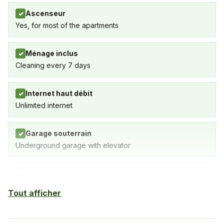
Ascenseur
✓
Yes, for most of the apartments
Ménage inclus
✓
Cleaning every 7 days
Internet haut débit
✓
Unlimited internet
Garage souterrain
✓
Underground garage with elevator
Piscine intérieure
✓
SPA avec piscine intérieure, salle de gym et sauna
Tout afficher
Sauna
✓