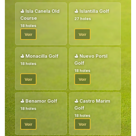
nouveaux et bien connus.
⛳
Isla Canela Old
⛳
Islantilla Golf
À votre arrivée, vous serez accueilli par notre hôte golf qui
Course
27 holes
vous remettra vos bons d'échange pour votre forfait golf.
18 holes
Bienvenue !
Voir
Voir
⛳
Monacilla Golf
⛳
Nuevo Portil
Golf
18 holes
18 holes
Voir
Voir
⛳
Benamor Golf
⛳
Castro Marim
Golf
18 holes
18 holes
Voir
Voir