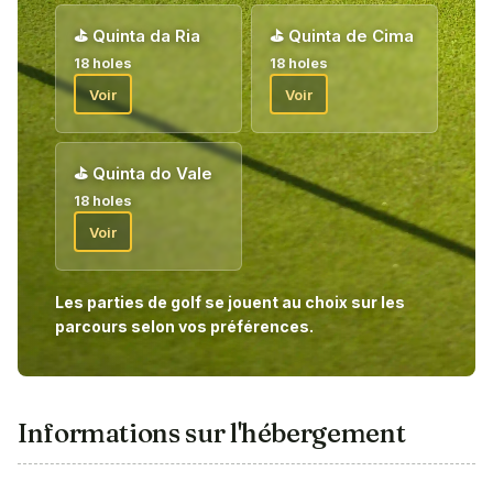
⛳
Quinta da Ria
⛳
Quinta de Cima
18 holes
18 holes
Voir
Voir
⛳
Quinta do Vale
18 holes
Voir
Les parties de golf se jouent au choix sur les
parcours selon vos préférences.
Informations sur l'hébergement