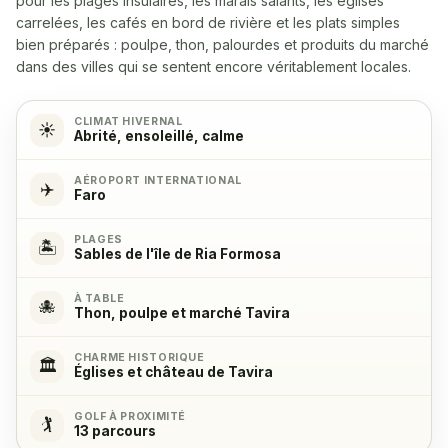
pour les plages insulaires, les marais salants, les églises
Yes
carrelées, les cafés en bord de rivière et les plats simples
bien préparés : poulpe, thon, palourdes et produits du marché
Micro-ondes
✓
dans des villes qui se sentent encore véritablement locales.
Yes
CLIMAT HIVERNAL
☀️
Abrité, ensoleillé, calme
Cuisinière
✓
Yes, with 4 cooking hobs
AÉROPORT INTERNATIONAL
✈️
Faro
Four
✓
PLAGES
🏝️
Yes
Sables de l'île de Ria Formosa
À TABLE
Réfrigérateur
✓
🐙
Thon, poulpe et marché Tavira
Yes
CHARME HISTORIQUE
🏛️
Églises et château de Tavira
Congélateur
✓
Yes
GOLF À PROXIMITÉ
🏌️
13 parcours