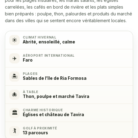
pour les plages insulaires, les marais salants, les églises
Yes
carrelées, les cafés en bord de rivière et les plats simples
bien préparés : poulpe, thon, palourdes et produits du marché
Micro-ondes
✓
dans des villes qui se sentent encore véritablement locales.
Yes
CLIMAT HIVERNAL
☀️
Abrité, ensoleillé, calme
Cuisinière
✓
Yes, with 4 cooking hobs
AÉROPORT INTERNATIONAL
✈️
Faro
Four
✓
PLAGES
🏝️
Yes
Sables de l'île de Ria Formosa
À TABLE
Réfrigérateur
✓
🐙
Thon, poulpe et marché Tavira
Yes
CHARME HISTORIQUE
🏛️
Églises et château de Tavira
Congélateur
✓
Yes
GOLF À PROXIMITÉ
🏌️
13 parcours