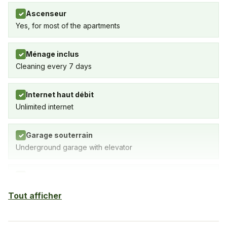
Ascenseur
✓
Yes, for most of the apartments
Ménage inclus
✓
Cleaning every 7 days
Internet haut débit
✓
Unlimited internet
Garage souterrain
✓
Underground garage with elevator
Piscine intérieure
✓
SPA avec piscine intérieure, salle de gym et sauna
Tout afficher
Sauna
✓