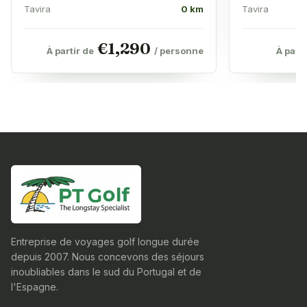
Tavira
0 km
Tavira
€
1,290
À partir de
/ personne
À parti
Entreprise de voyages golf longue durée
depuis 2007. Nous concevons des séjours
inoubliables dans le sud du Portugal et de
l'Espagne.