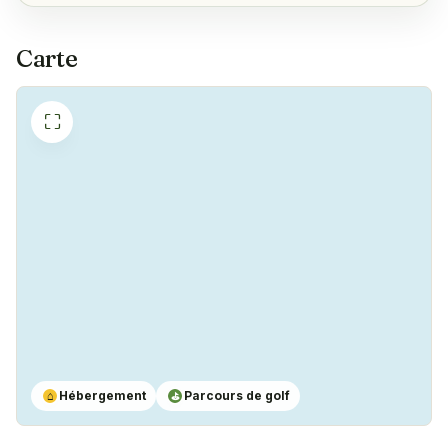
Machine à café
✓
Yes
Carte
⛶
Hébergement
Parcours de golf
⌂
⛳