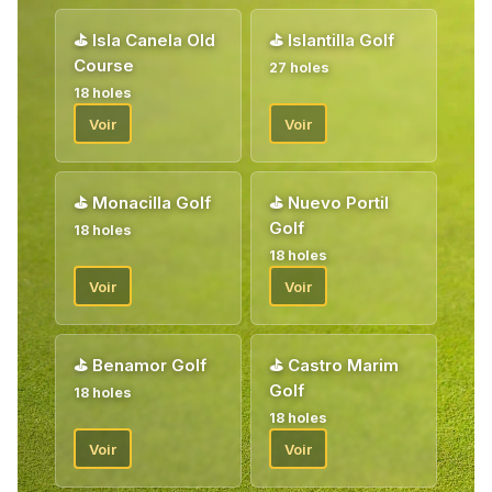
⛳
Isla Canela Old
⛳
Islantilla Golf
Course
27 holes
18 holes
Voir
Voir
⛳
Monacilla Golf
⛳
Nuevo Portil
Golf
18 holes
18 holes
Voir
Voir
⛳
Benamor Golf
⛳
Castro Marim
Golf
18 holes
18 holes
Voir
Voir