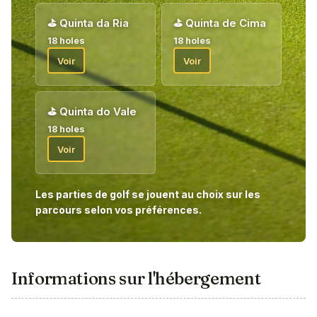
⛳
Quinta da Ria
⛳
Quinta de Cima
18 holes
18 holes
Voir
Voir
⛳
Quinta do Vale
18 holes
Voir
Les parties de golf se jouent au choix sur les
parcours selon vos préférences.
Informations sur l'hébergement