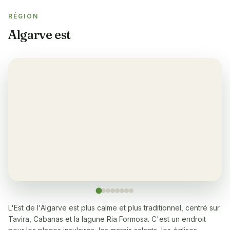
RÉGION
Salle de sport
✓
Algarve est
Climatisation
✓
Yes, in the lounge and bedrooms
Balcon
✓
Yes, each apartment
Restaurant
✓
Yes, many within a 5-10 minute walk
Lave-linge
✓
Yes
L'Est de l'Algarve est plus calme et plus traditionnel, centré sur
Tavira, Cabanas et la lagune Ria Formosa. C'est un endroit
Lave-vaisselle
✓