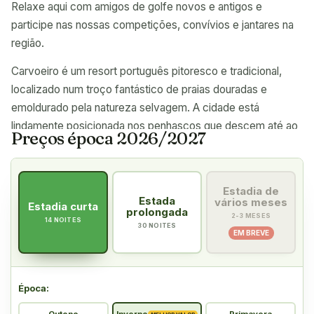
Relaxe aqui com amigos de golfe novos e antigos e
participe nas nossas competições, convívios e jantares na
região.
Carvoeiro é um resort português pitoresco e tradicional,
localizado num troço fantástico de praias douradas e
emoldurado pela natureza selvagem. A cidade está
lindamente posicionada nos penhascos que descem até ao
Preços época 2026/2027
Atlântico e é um destino fantástico para visitantes que
desejam umas férias tranquilas e relaxantes numa cidade
característica e encantadora. A atmosfera pacífica envolve
Estadia de
com os seus muitos restaurantes pequenos agradáveis,
Estada
vários meses
Estadia curta
prolongada
cafés e bares onde é oferecido peixe fresco, bons pratos
2-3 MESES
14 NOITES
30 NOITES
EM BREVE
de carne e legumes e frutas cultivados localmente.
Praticamente não há limites para o número de destinos de
excursão emocionantes. A apenas algumas centenas de
Época
:
metros a leste do centro da cidade e da praia está o Algar