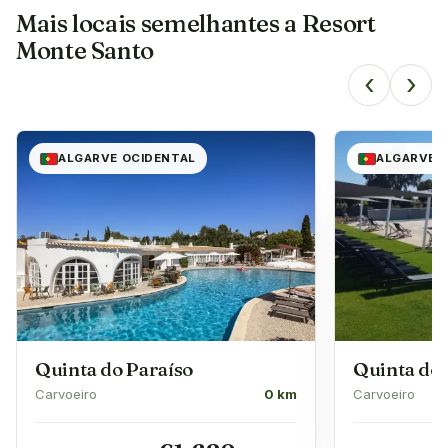
Mais locais semelhantes a
Resort
Monte Santo
‹
›
ALGARVE OCIDENTAL
ALGARVE 
Quinta do Paraíso
Quinta do 
Carvoeiro
0 km
Carvoeiro