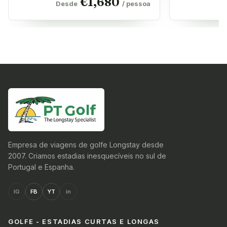
€
1,680
Desde
/ pessoa
D
Empresa de viagens de golfe Longstay desde
2007. Criamos estadias inesquecíveis no sul de
Portugal e Espanha.
IG
FB
YT
in
GOLFE - ESTADIAS CURTAS E LONGAS