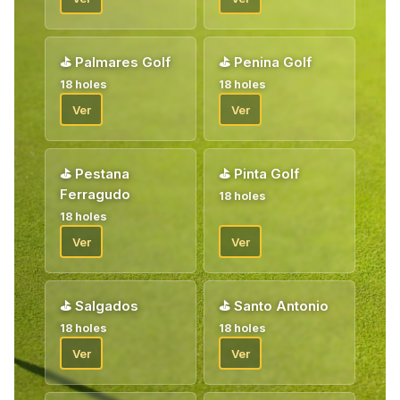
⛳
Palmares Golf
⛳
Penina Golf
18 holes
18 holes
Ver
Ver
⛳
Pestana
⛳
Pinta Golf
Ferragudo
18 holes
18 holes
Ver
Ver
⛳
Salgados
⛳
Santo Antonio
18 holes
18 holes
Ver
Ver