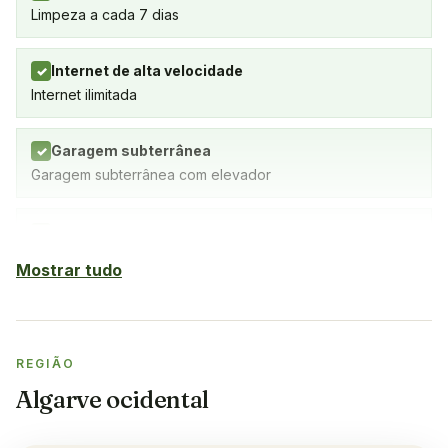
Limpeza a cada 7 dias
Internet de alta velocidade
✓
Internet ilimitada
Garagem subterrânea
✓
Garagem subterrânea com elevador
Estacionamento ao ar livre
✓
Mostrar tudo
Piscina interior
✓
SPA com piscina coberta, ginásio e sauna
REGIÃO
Piscina exterior
✓
Algarve ocidental
Sauna
✓