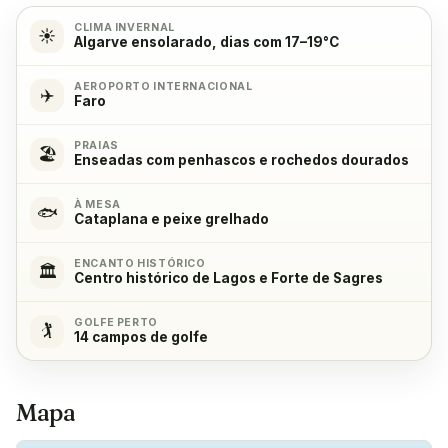
Sim
CLIMA INVERNAL
☀️
Algarve ensolarado, dias com 17–19°C
Micro-ondas
✓
AEROPORTO INTERNACIONAL
✈️
Faro
Sim
PRAIAS
🏖️
Fogão
✓
Enseadas com penhascos e rochedos dourados
Sim, com 4 placa de cozinha
À MESA
🐟
Cataplana e peixe grelhado
Forno
✓
Sim
ENCANTO HISTÓRICO
🏛️
Centro histórico de Lagos e Forte de Sagres
Frigorífico
✓
GOLFE PERTO
🏌️
14 campos de golfe
Sim
Congelador
✓
Mapa
Sim