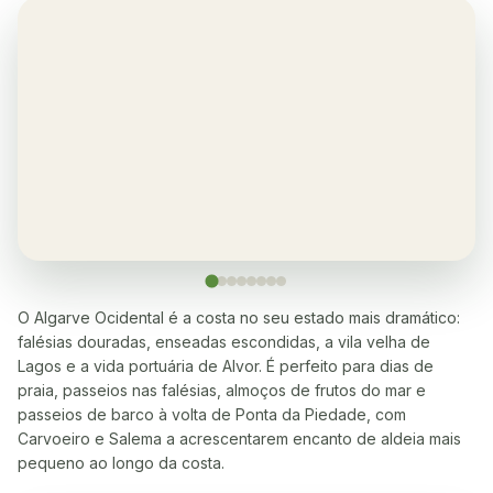
Ginásio
✓
Ar condicionado
✓
Sim, na sala e quartos
Varanda
✓
Sim, todos os apartamentos
Restaurante
✓
O Algarve Ocidental é a costa no seu estado mais dramático:
falésias douradas, enseadas escondidas, a vila velha de
Sim, muitos a 5-10 minutos a pé
Lagos e a vida portuária de Alvor. É perfeito para dias de
praia, passeios nas falésias, almoços de frutos do mar e
Máquina de lavar roupa
✓
passeios de barco à volta de Ponta da Piedade, com
Sim
Carvoeiro e Salema a acrescentarem encanto de aldeia mais
pequeno ao longo da costa.
Máquina de lavar loiça
✓