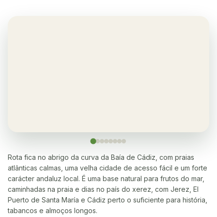
Ar condicionado
✓
Sim, na sala de estar e quartos
Varanda
✓
Sim, em todos os apartamentos
Restaurante
✓
Sim, muitos a 5-10 minutos a pé
Máquina de lavar roupa
✓
Sim
Rota fica no abrigo da curva da Baía de Cádiz, com praias
atlânticas calmas, uma velha cidade de acesso fácil e um forte
Máquina de lavar loiça
✓
carácter andaluz local. É uma base natural para frutos do mar,
Sim
caminhadas na praia e dias no país do xerez, com Jerez, El
Puerto de Santa María e Cádiz perto o suficiente para história,
Micro-ondas
✓
tabancos e almoços longos.