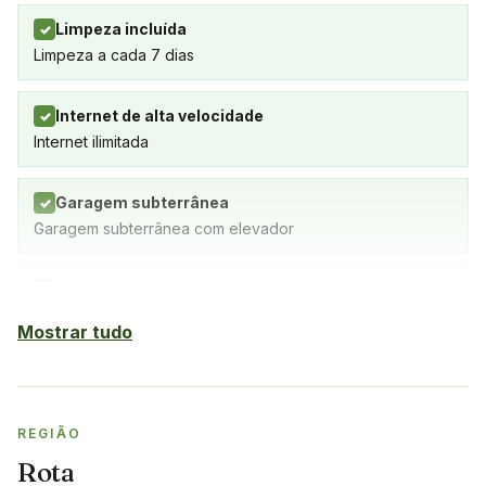
Limpeza incluída
✓
Limpeza a cada 7 dias
Internet de alta velocidade
✓
Internet ilimitada
Garagem subterrânea
✓
Garagem subterrânea com elevador
Piscina interior
✓
SPA com piscina coberta, ginásio e sauna
Mostrar tudo
Sauna
✓
REGIÃO
Ginásio
✓
Rota