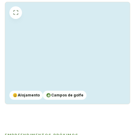
⛶
Alojamento
Campos de golfe
⌂
⛳