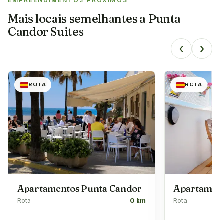
EMPREENDIMENTOS PRÓXIMOS
Mais locais semelhantes a
Punta
Candor Suites
‹
›
ROTA
ROTA
Apartamentos Punta Candor
Apartamen
Rota
0 km
Rota