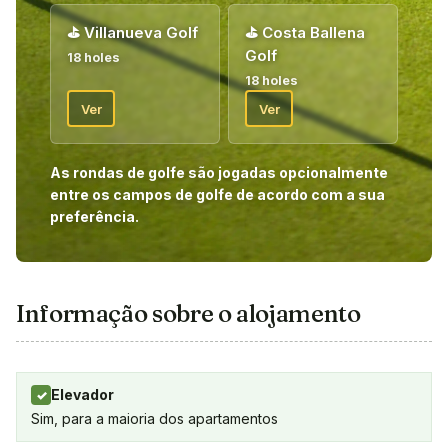
lhe entregará os seus vouchers para o seu pacote de golfe.
⛳
Villanueva Golf
⛳
Costa Ballena
Bem-vindo!
Golf
18 holes
Bem-vindo!
18 holes
Ver
Ver
As rondas de golfe são jogadas opcionalmente
entre os campos de golfe de acordo com a sua
preferência.
Informação sobre o alojamento
Elevador
✓
Sim, para a maioria dos apartamentos