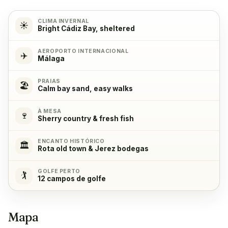
Sim
CLIMA INVERNAL
☀️
Bright Cádiz Bay, sheltered
Fogão
✓
Sim, com 4 queimadores
AEROPORTO INTERNACIONAL
✈️
Málaga
Forno
✓
PRAIAS
🏖️
Sim
Calm bay sand, easy walks
À MESA
Frigorífico
✓
🍷
Sherry country & fresh fish
Sim
ENCANTO HISTÓRICO
🏛️
Rota old town & Jerez bodegas
Congelador
✓
Sim
GOLFE PERTO
🏌️
12 campos de golfe
Máquina de café
✓
Sim
Mapa