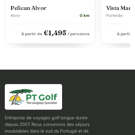
Pelican Alvor
Vista Mari
Alvor
0 km
Portimão
€
1,495
À partir de
/ personne
À partir 
Entreprise de voyages golf longue durée
depuis 2007. Nous concevons des séjours
inoubliables dans le sud du Portugal et de