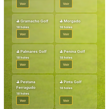
camaraderie avec des amis golfeurs nouveaux et bien connus.
Voir
Voir
À l'arrivée, vous serez accueilli par notre hôte golf qui vous
remettra vos bons pour votre forfait golf. Bienvenue !
⛳
Gramacho Golf
⛳
Morgado
18 holes
18 holes
Voir
Voir
⛳
Palmares Golf
⛳
Penina Golf
18 holes
18 holes
Voir
Voir
⛳
Pestana
⛳
Pinta Golf
Ferragudo
18 holes
18 holes
Voir
Voir