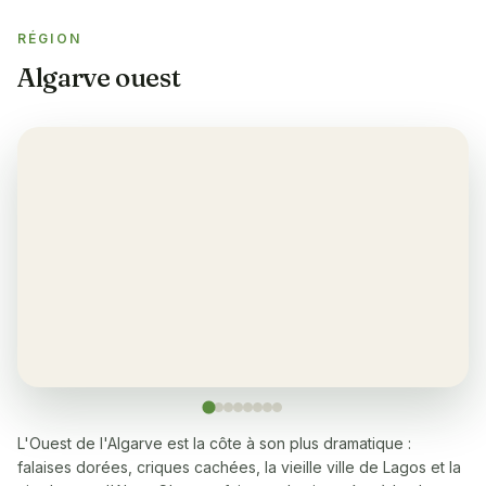
Yes
RÉGION
Climatisation
✓
Algarve ouest
Yes, in the lounge and bedrooms
Balcon
✓
Yes, all apartments
Restaurant
✓
Yes, many within a 5-10 minute walk
Lave-linge
✓
Yes
Lave-vaisselle
✓
Yes
L'Ouest de l'Algarve est la côte à son plus dramatique :
falaises dorées, criques cachées, la vieille ville de Lagos et la