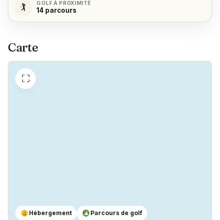
GOLF À PROXIMITÉ
🏌️
14 parcours
Carte
⛶
Hébergement
Parcours de golf
⌂
⛳