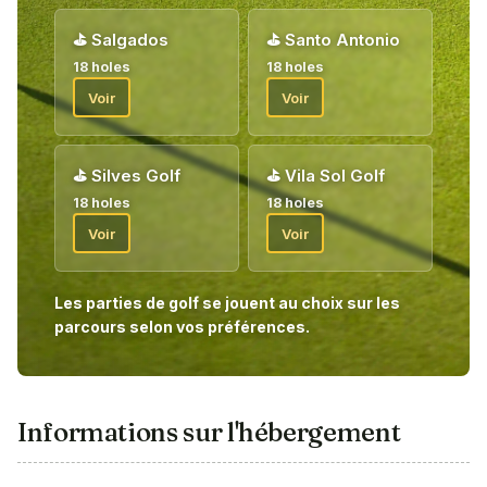
⛳
Salgados
⛳
Santo Antonio
18 holes
18 holes
Voir
Voir
⛳
Silves Golf
⛳
Vila Sol Golf
18 holes
18 holes
Voir
Voir
Les parties de golf se jouent au choix sur les
parcours selon vos préférences.
Informations sur l'hébergement