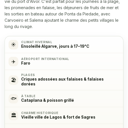
vie du port d'Alvor. C'est parfait pour les journées à la plage,
Micro-ondes
✓
les promenades en falaise, les déjeuners de fruits de mer et
Yes
les sorties en bateau autour de Ponta da Piedade, avec
Carvoeiro et Salema ajoutant le charme des petits villages le
long du rivage.
Cuisinière
✓
Oui, avec 4 foyers de cuisson
CLIMAT HIVERNAL
☀️
Ensoleillé Algarve, jours à 17–19°C
Four
✓
Yes
AÉROPORT INTERNATIONAL
✈️
Faro
Réfrigérateur
✓
PLAGES
Criques adossées aux falaises & falaises
🏖️
Yes
dorées
Congélateur
✓
À TABLE
🐟
Cataplana & poisson grillé
Yes
CHARME HISTORIQUE
🏛️
Vieille ville de Lagos & fort de Sagres
Machine à café
✓
Yes