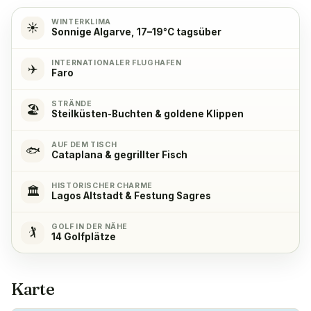
Ja
WINTERKLIMA
☀️
Sonnige Algarve, 17–19°C tagsüber
Kühlschrank
✓
Ja
INTERNATIONALER FLUGHAFEN
✈️
Faro
Gefrierschrank
✓
STRÄNDE
🏖️
Steilküsten-Buchten & goldene Klippen
Ja
AUF DEM TISCH
🐟
Cataplana & gegrillter Fisch
Kaffeemaschine
✓
Ja
HISTORISCHER CHARME
🏛️
Lagos Altstadt & Festung Sagres
GOLF IN DER NÄHE
🏌️
14 Golfplätze
Karte