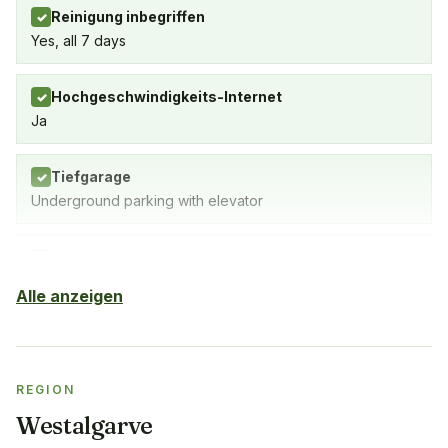
Reinigung inbegriffen
✓
Yes, all 7 days
Hochgeschwindigkeits-Internet
✓
Ja
Tiefgarage
✓
Underground parking with elevator
Außenpool
✓
Alle anzeigen
Klimaanlage
✓
Yes, in living room and bedrooms
REGION
Balkon
✓
Westalgarve
Yes, in every apartment