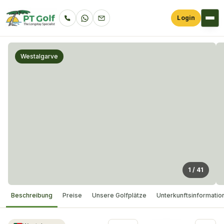
Login
Westalgarve
1
/
41
Beschreibung
Preise
Unsere Golfplätze
Unterkunftsinformatio