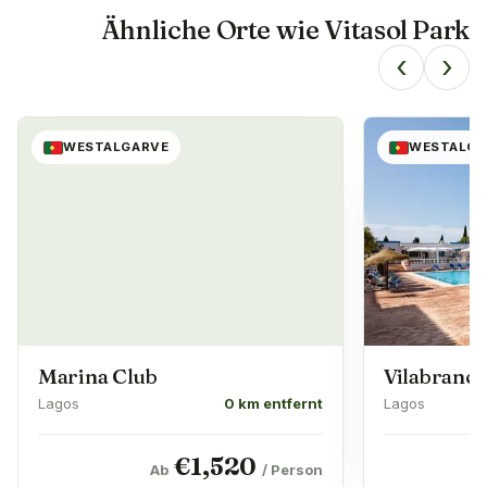
Ähnliche Orte wie
Vitasol Park
‹
›
WESTALGARVE
WESTALGA
Marina Club
Vilabranca
Lagos
0 km entfernt
Lagos
€
1,520
Ab
/ Person