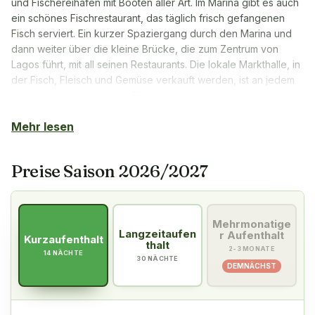
und Fischereihafen mit Booten aller Art. Im Marina gibt es auch
ein schönes Fischrestaurant, das täglich frisch gefangenen
Fisch serviert. Ein kurzer Spaziergang durch den Marina und
dann weiter über die kleine Brücke, die zum Zentrum von
Lagos führt, mit all seinen Restaurants. Die lokale Markthalle, in
der Fisch, Fleisch und Gemüse verkauft werden, ist an jedem
Wochentag offen, wo die Einwohner größtenteils ihre Waren
kaufen.
Mehr lesen
Ein großer Supermarkt ist nur 500m vom Vita Sol Park entfernt.
Die Ausflugsziele in der Gegend sind zahlreich und vielfältig.
Preise Saison 2026/2027
Cabo San Vincente – wo Heinrich der Seefahrer seine
nautische Schule hatte, ist einen Besuch wert. Es gibt hier
wunderschöne Aussichtspunkte und ein interessantes
Mehrmonatige
Museum. Die Vincentina-Küste, die sich nördlich von Cabo San
Langzeitaufen
r Aufenthalt
Kurzaufenthalt
Vincente erstreckt, ist sehr malerisch und interessant mit vielen
thalt
2-3 MONATE
kleineren Fischerdörfern in einer wilden Seenatur. Ein schöner
14 NÄCHTE
30 NÄCHTE
DEMNÄCHST
Ausflug ist auch ein Besuch des kleinen, angenehmen Dorfes
Burgau, wo Sie unten am Strand zu Mittag essen können.
Fahrtzeit etwa 15 Minuten.