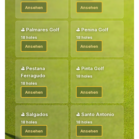
Bei Ihrer Ankunft erhalten Sie alle Informationen von unserem
Ansehen
Ansehen
Golfleiter vor Ort.
⛳
Palmares Golf
⛳
Penina Golf
18 holes
18 holes
Ansehen
Ansehen
⛳
Pestana
⛳
Pinta Golf
Ferragudo
18 holes
18 holes
Ansehen
Ansehen
⛳
Salgados
⛳
Santo Antonio
18 holes
18 holes
Ansehen
Ansehen