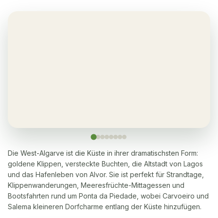
Sauna
✓
Yes, many within a 5-10 minute walk
Waschmaschine
✓
Ja
Geschirrspüler
✓
Yes, two-bedroom apartments
Mikrowelle
✓
Ja
Die West-Algarve ist die Küste in ihrer dramatischsten Form:
goldene Klippen, versteckte Buchten, die Altstadt von Lagos
Kochherd
✓
und das Hafenleben von Alvor. Sie ist perfekt für Strandtage,
Yes, with 4 hob plates
Klippenwanderungen, Meeresfrüchte-Mittagessen und
Bootsfahrten rund um Ponta da Piedade, wobei Carvoeiro und
Salema kleineren Dorfcharme entlang der Küste hinzufügen.
Backofen
✓