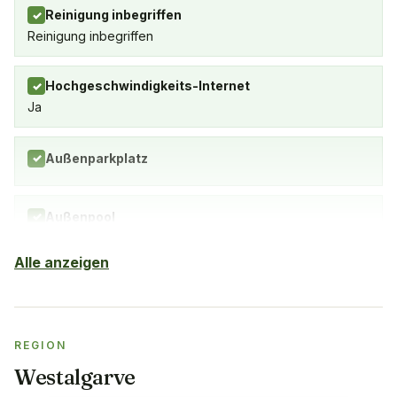
Reinigung inbegriffen
✓
Reinigung inbegriffen
Hochgeschwindigkeits-Internet
✓
Ja
Außenparkplatz
✓
Außenpool
✓
Alle anzeigen
Klimaanlage
✓
Yes, in the living room and bedrooms
Balkon
✓
REGION
Yes, in every apartment
Westalgarve