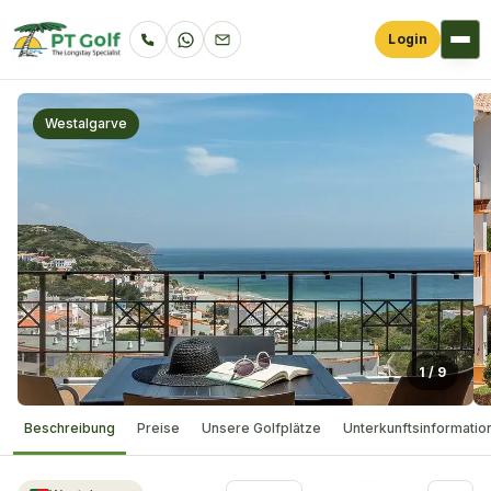
Login
Westalgarve
1
/
9
Beschreibung
Preise
Unsere Golfplätze
Unterkunftsinformatio