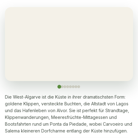
Sauna
✓
Ja, viele in 5-10 Minuten Gehweg entfernt
Waschmaschine
✓
Ja
Geschirrspüler
✓
Ja
Mikrowelle
✓
Ja
Die West-Algarve ist die Küste in ihrer dramatischsten Form:
goldene Klippen, versteckte Buchten, die Altstadt von Lagos
Kochherd
✓
und das Hafenleben von Alvor. Sie ist perfekt für Strandtage,
Yes, with 4 hob plates
Klippenwanderungen, Meeresfrüchte-Mittagessen und
Bootsfahrten rund um Ponta da Piedade, wobei Carvoeiro und
Backofen
✓
Salema kleineren Dorfcharme entlang der Küste hinzufügen.
Ja