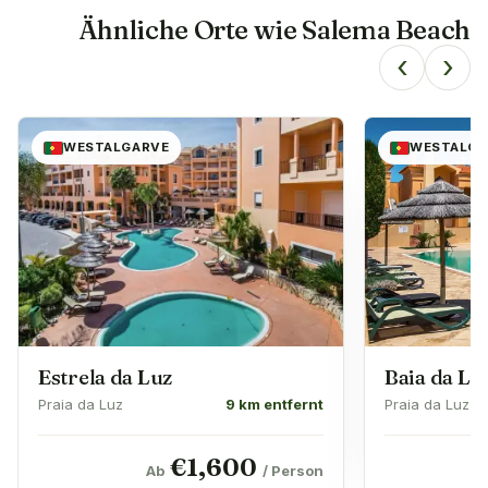
Ähnliche Orte wie
Salema Beach
‹
›
WESTALGARVE
WESTALGA
Estrela da Luz
Baia da Lu
Praia da Luz
9 km entfernt
Praia da Luz
€
1,600
Ab
/ Person