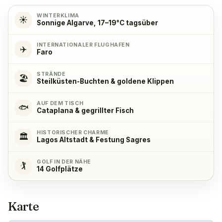
WINTERKLIMA
☀️
Sonnige Algarve, 17–19°C tagsüber
Kühlschrank
✓
Ja
INTERNATIONALER FLUGHAFEN
✈️
Faro
Gefrierschrank
✓
STRÄNDE
🏖️
Ja
Steilküsten-Buchten & goldene Klippen
AUF DEM TISCH
Kaffeemaschine
✓
🐟
Cataplana & gegrillter Fisch
Ja
HISTORISCHER CHARME
🏛️
Lagos Altstadt & Festung Sagres
GOLF IN DER NÄHE
🏌️
14 Golfplätze
Karte