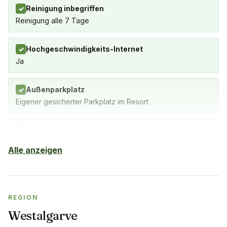
Reinigung inbegriffen
✓
Reinigung alle 7 Tage
Hochgeschwindigkeits-Internet
✓
Ja
Außenparkplatz
✓
Eigener gesicherter Parkplatz im Resort
Außenpool
✓
Beheizter Außenpool
Alle anzeigen
Fitnessstudio
Nein, aber Tennis- und Padel-Plätze
REGION
Klimaanlage
✓
Westalgarve
Yes, in the living room and bedrooms