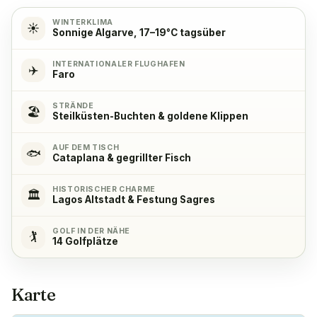
Kochherd
✓
Yes, with 4 hob plates
WINTERKLIMA
☀️
Sonnige Algarve, 17–19°C tagsüber
Backofen
✓
INTERNATIONALER FLUGHAFEN
✈️
Ja
Faro
STRÄNDE
🏖️
Kühlschrank
✓
Steilküsten-Buchten & goldene Klippen
Ja
AUF DEM TISCH
🐟
Cataplana & gegrillter Fisch
Gefrierschrank
✓
Ja
HISTORISCHER CHARME
🏛️
Lagos Altstadt & Festung Sagres
Kaffeemaschine
✓
GOLF IN DER NÄHE
🏌️
14 Golfplätze
Ja
Karte