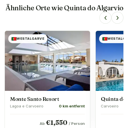
Ähnliche Orte wie
Quinta do Algarvio
‹
›
WESTALGARVE
WESTALGA
Monte Santo Resort
Quinta do 
Lagoa e Carvoeiro
0 km entfernt
Carvoeiro
€
1,550
Ab
/ Person