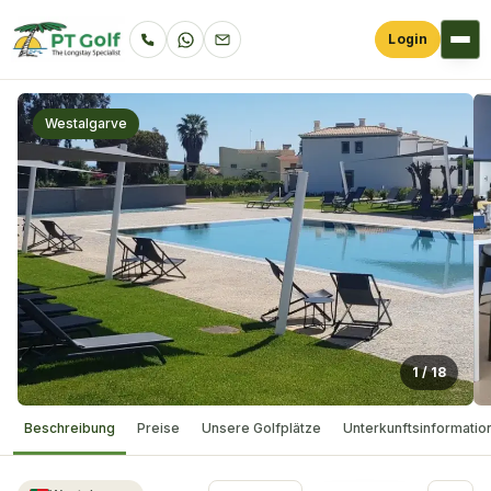
Login
Westalgarve
1
/
18
Beschreibung
Preise
Unsere Golfplätze
Unterkunftsinformatio