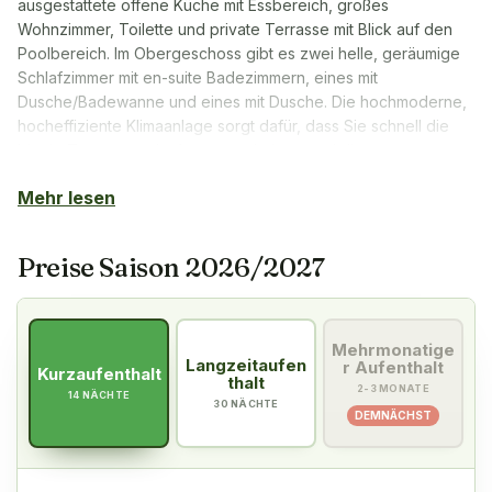
ausgestattete offene Küche mit Essbereich, großes
Wohnzimmer, Toilette und private Terrasse mit Blick auf den
Poolbereich. Im Obergeschoss gibt es zwei helle, geräumige
Schlafzimmer mit en-suite Badezimmern, eines mit
Dusche/Badewanne und eines mit Dusche. Die hochmoderne,
hocheffiziente Klimaanlage sorgt dafür, dass Sie schnell die
ideale Temperatur im Apartment haben, und die
Fußbodenheizung in den Badezimmern ist nach einem Tag auf
Mehr lesen
dem Golfplatz herrlich wohltuend für Ihre Füße. Natürlich gibt
es gutes Wi-Fi und einen großen, modernen
Flachbildfernseher mit internationalen Kanälen. Die Reinigung
Preise Saison 2026/2027
erfolgt alle 7 Tage, einschließlich Bettwäschewechsel und
Handtücher/Badetücher.
Das Resortgelände von Quinta do Algarvio ist eingezäunt,
Mehrmonatige
verfügt über eine Rezeption und Sie parken direkt neben
Langzeitaufen
r Aufenthalt
Kurzaufenthalt
thalt
Ihrem Townhouse, wo sich ein praktischer kleiner Lagerraum
2-3 MONATE
14 NÄCHTE
30 NÄCHTE
für Golfausrüstung an Ihrem eigenen Parkplatz befindet.
DEMNÄCHST
Exklusive "Extras" für PT Golf-Gäste, die in Quinta do Algarvio
übernachten: