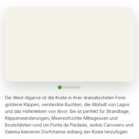
Balkon
✓
Yes, in every apartment
Sauna
✓
Ja, viele sind zu Fuß in 5-10 Minuten erreichbar
Waschmaschine
✓
Ja
Geschirrspüler
✓
Ja
Die West-Algarve ist die Küste in ihrer dramatischsten Form:
goldene Klippen, versteckte Buchten, die Altstadt von Lagos
und das Hafenleben von Alvor. Sie ist perfekt für Strandtage,
Mikrowelle
✓
Klippenwanderungen, Meeresfrüchte-Mittagessen und
Ja
Bootsfahrten rund um Ponta da Piedade, wobei Carvoeiro und
Salema kleineren Dorfcharme entlang der Küste hinzufügen.