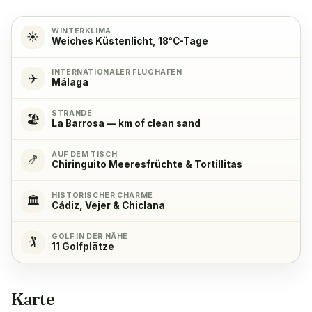
Kochherd
✓
Yes, with 4 hob plates
WINTERKLIMA
☀️
Weiches Küstenlicht, 18°C-Tage
Backofen
✓
INTERNATIONALER FLUGHAFEN
✈️
Málaga
Ja
STRÄNDE
🏖️
La Barrosa — km of clean sand
Kühlschrank
✓
Ja
AUF DEM TISCH
🍤
Chiringuito Meeresfrüchte & Tortillitas
Gefrierschrank
✓
HISTORISCHER CHARME
Ja
🏛️
Cádiz, Vejer & Chiclana
GOLF IN DER NÄHE
Kaffeemaschine
✓
🏌️
11 Golfplätze
Ja
Karte