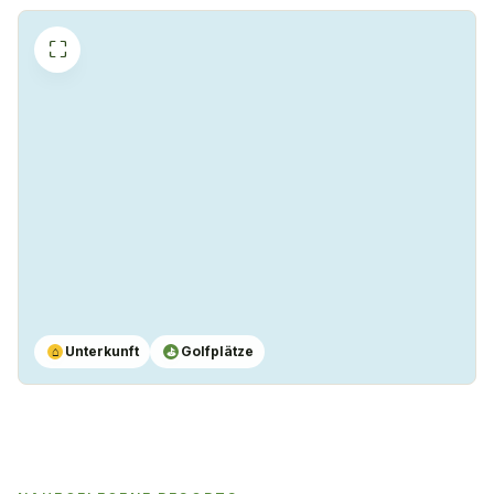
⛶
Unterkunft
Golfplätze
⌂
⛳