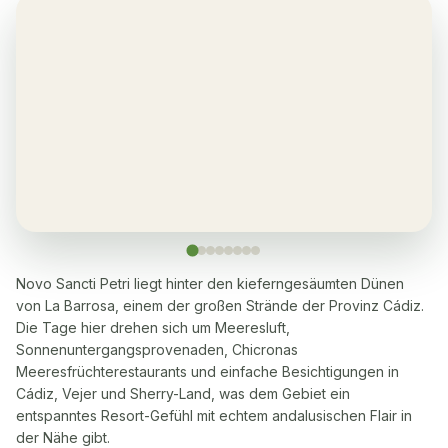
Yes, in the living room and bedrooms
Balkon
✓
Yes, in every apartment
Sauna
✓
Yes, many within a 5-10 minute walk
Waschmaschine
✓
Ja
Novo Sancti Petri liegt hinter den kieferngesäumten Dünen
von La Barrosa, einem der großen Strände der Provinz Cádiz.
Geschirrspüler
✓
Die Tage hier drehen sich um Meeresluft,
Ja
Sonnenuntergangsprovenaden, Chicronas
Meeresfrüchterestaurants und einfache Besichtigungen in
Mikrowelle
✓
Cádiz, Vejer und Sherry-Land, was dem Gebiet ein
Ja
entspanntes Resort-Gefühl mit echtem andalusischen Flair in
der Nähe gibt.