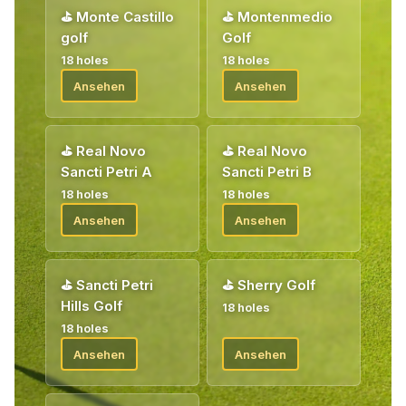
Bei Ihrer Ankunft werden Sie von unserem Golfhost
⛳
Monte Castillo
⛳
Montenmedio
willkommen geheißen, der Ihnen Ihre Gutscheine für Ihr
golf
Golf
Golfpaket aushändigt. Willkommen!
18 holes
18 holes
Ansehen
Ansehen
⛳
Real Novo
⛳
Real Novo
Sancti Petri A
Sancti Petri B
18 holes
18 holes
Ansehen
Ansehen
⛳
Sancti Petri
⛳
Sherry Golf
Hills Golf
18 holes
18 holes
Ansehen
Ansehen