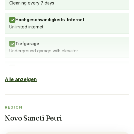
Cleaning every 7 days
Hochgeschwindigkeits-Internet
✓
Unlimited internet
Tiefgarage
✓
Underground garage with elevator
Hallenbad
✓
SPA with indoor pool, fitness studio & sauna
Alle anzeigen
Sauna
✓
REGION
Fitnessstudio
✓
Novo Sancti Petri
Klimaanlage
✓