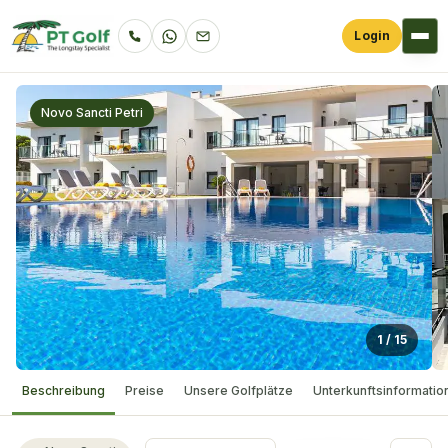
Login
Novo Sancti Petri
1
/
15
Beschreibung
Preise
Unsere Golfplätze
Unterkunftsinformatio