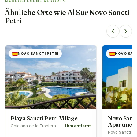
NAHEGELEGENE RESORTS
Ähnliche Orte wie
Al Sur Novo Sancti
Petri
‹
›
NOVO SANCTI PETRI
NOVO SANC
Playa Sancti Petri Village
Novo Sanct
Apartmen
Chiclana de la Frontera
1 km entfernt
Novo Sancti Pet