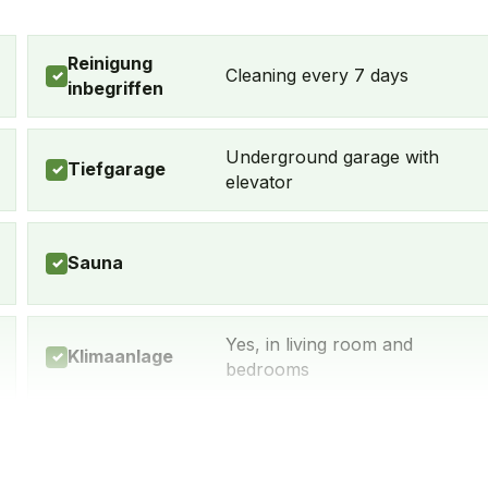
Reinigung
Cleaning every 7 days
✓
inbegriffen
Underground garage with
Tiefgarage
✓
elevator
Sauna
✓
Yes, in living room and
Klimaanlage
✓
bedrooms
Ja, viele innerhalb von 5-10
Sauna
✓
Minuten zu Fuß erreichbar