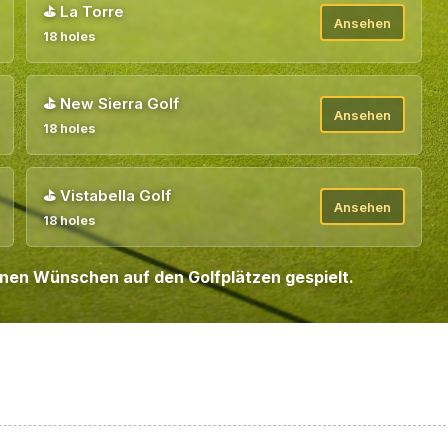
⛳
La Torre
Ansehen
18 holes
⛳
New Sierra Golf
Ansehen
18 holes
⛳
Vistabella Golf
Ansehen
18 holes
enen Wünschen auf den Golfplätzen gespielt.