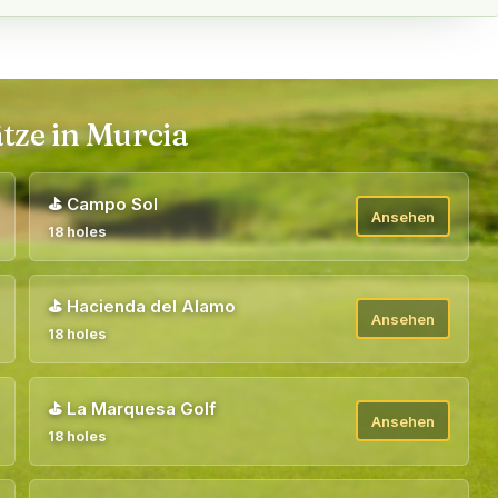
tze in Murcia
⛳
Campo Sol
Ansehen
18 holes
⛳
Hacienda del Alamo
Ansehen
18 holes
⛳
La Marquesa Golf
Ansehen
18 holes