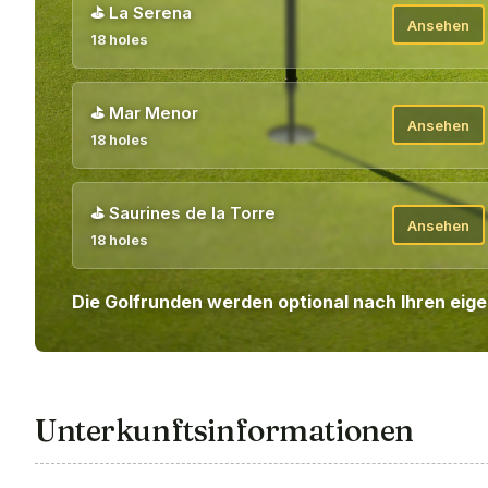
⛳
La Serena
Ansehen
18 holes
⛳
Mar Menor
Ansehen
18 holes
⛳
Saurines de la Torre
Ansehen
18 holes
Die Golfrunden werden optional nach Ihren eig
Unterkunftsinformationen