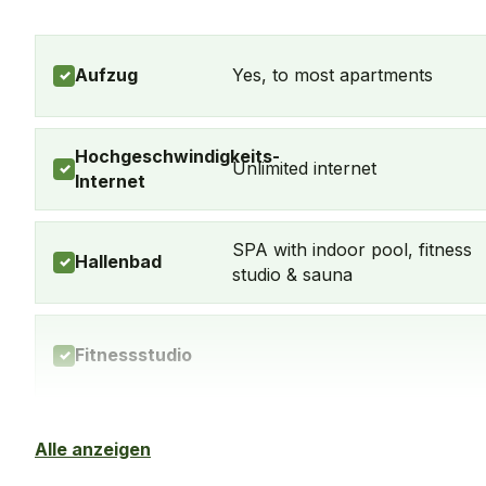
Aufzug
Yes, to most apartments
✓
Hochgeschwindigkeits-
Unlimited internet
✓
Internet
SPA with indoor pool, fitness
Hallenbad
✓
studio & sauna
Fitnessstudio
✓
Balkon
Yes, in every apartment
Alle anzeigen
✓