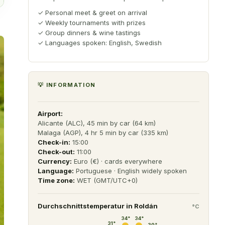
✓
Personal meet & greet on arrival
✓
Weekly tournaments with prizes
✓
Group dinners & wine tastings
✓
Languages spoken: English, Swedish
💡 INFORMATION
Airport:
Alicante (ALC), 45 min by car (64 km)
Malaga (AGP), 4 hr 5 min by car (335 km)
Check-in:
15:00
Check-out:
11:00
Currency:
Euro (€) · cards everywhere
Language:
Portuguese · English widely spoken
Time zone:
WET (GMT/UTC+0)
Durchschnittstemperatur in
Roldán
°C
34
°
34
°
31
°
30
°