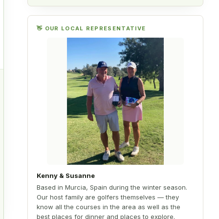
s
👋 OUR LOCAL REPRESENTATIVE
n
n
Kenny & Susanne
Based in Murcia, Spain during the winter season.
Our host family are golfers themselves — they
know all the courses in the area as well as the
best places for dinner and places to explore.