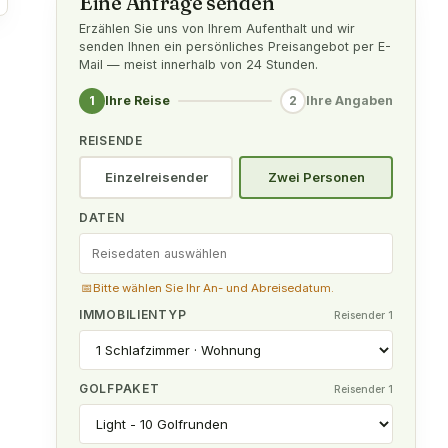
Eine Anfrage senden
Erzählen Sie uns von Ihrem Aufenthalt und wir
senden Ihnen ein persönliches Preisangebot per E-
Mail — meist innerhalb von 24 Stunden.
1
2
Ihre Reise
Ihre Angaben
REISENDE
Einzelreisender
Zwei Personen
DATEN
📅
Bitte wählen Sie Ihr An- und Abreisedatum.
IMMOBILIENTYP
Reisender 1
GOLFPAKET
Reisender 1