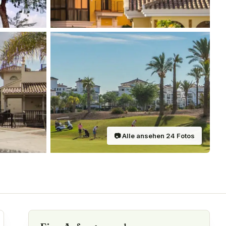
📷
Alle ansehen
24
Fotos
ilen