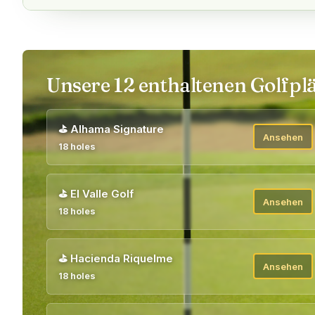
Unsere 12 enthaltenen Golfplä
⛳
Alhama Signature
Ansehen
18 holes
⛳
El Valle Golf
Ansehen
18 holes
⛳
Hacienda Riquelme
Ansehen
18 holes