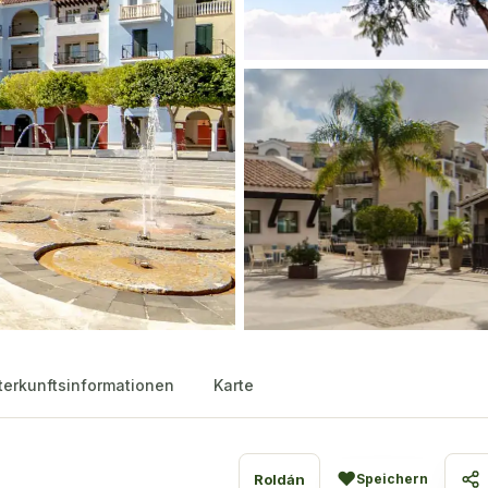
terkunftsinformationen
Karte
♥
Roldán
Speichern
Te