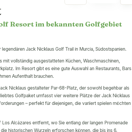
t
olf Resort im bekannten Golfgebiet
r legendären Jack Nicklaus Golf Trail in Murcia, Südostspanien.
s mit vollständig ausgestatteten Küchen, Waschmaschinen,
platz. Im Resort gibt es eine gute Auswahl an Restaurants, Bars
ehmen Aufenthalt brauchen.
 Jack Nicklaus gestalteter Par-68-Platz, der sowohl begehbar als
eliebtes Golfpaket umfasst vier weitere Plätze der Jack Nicklaus
forderungen – perfekt für diejenigen, die variiert spielen möchten
 Los Alcázares entfernt, wo Sie entlang der langen Promenade
ie historischen Wurzeln erforschen können, die bis ins 6.