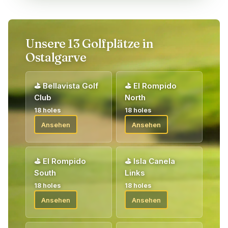
Bei Ihrer Ankunft werden Sie von unserem Golfhost
willkommen geheißen, der Ihnen Ihre Gutscheine für Ihr
Golfpaket übergibt. Willkommen!
Unsere 13 Golfplätze in
Ostalgarve
⛳
Bellavista Golf
⛳
El Rompido
Club
North
18 holes
18 holes
Ansehen
Ansehen
⛳
El Rompido
⛳
Isla Canela
South
Links
18 holes
18 holes
Ansehen
Ansehen