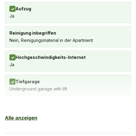
Aufzug
✓
Ja
Reinigung inbegriffen
Nein, Reinigungsmaterial in der Apartment
Hochgeschwindigkeits-Internet
✓
Ja
Tiefgarage
✓
Underground garage with lift
Außenpool
✓
Alle anzeigen
Klimaanlage
✓
Yes, in the living room and bedrooms