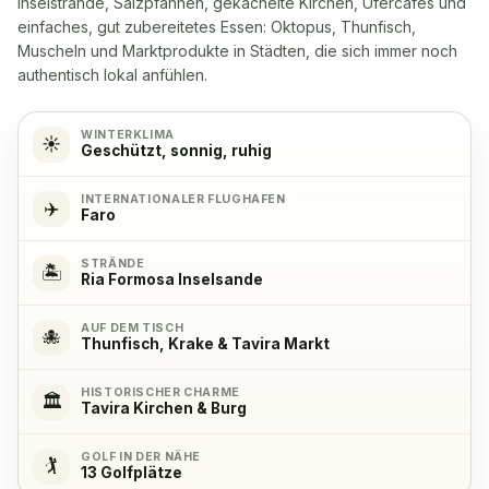
Inselstrände, Salzpfannen, gekachelte Kirchen, Ufercafés und
Yes, with 4 hob plates
einfaches, gut zubereitetes Essen: Oktopus, Thunfisch,
Muscheln und Marktprodukte in Städten, die sich immer noch
authentisch lokal anfühlen.
Backofen
✓
Ja
WINTERKLIMA
☀️
Geschützt, sonnig, ruhig
Kühlschrank
✓
Ja
INTERNATIONALER FLUGHAFEN
✈️
Faro
Gefrierschrank
✓
STRÄNDE
🏝️
Ria Formosa Inselsande
Ja
AUF DEM TISCH
🐙
Thunfisch, Krake & Tavira Markt
Kaffeemaschine
✓
Ja
HISTORISCHER CHARME
🏛️
Tavira Kirchen & Burg
GOLF IN DER NÄHE
🏌️
13 Golfplätze