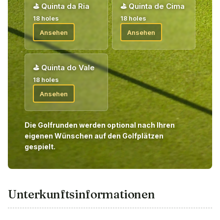
⛳
Quinta da Ria
⛳
Quinta de Cima
18 holes
18 holes
Ansehen
Ansehen
⛳
Quinta do Vale
18 holes
Ansehen
Die Golfrunden werden optional nach Ihren
eigenen Wünschen auf den Golfplätzen
gespielt.
Unterkunftsinformationen