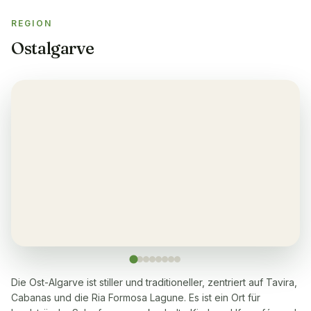
REGION
Balkon
✓
Ostalgarve
Ja, jede Wohnung
Sauna
✓
Ja, viele in 5-10 Gehminuten erreichbar
Waschmaschine
✓
Ja
Geschirrspüler
✓
Ja
Mikrowelle
✓
Ja
Die Ost-Algarve ist stiller und traditioneller, zentriert auf Tavira,
Cabanas und die Ria Formosa Lagune. Es ist ein Ort für
Kochherd
✓