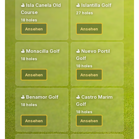
⛳
Isla Canela Old
⛳
Islantilla Golf
Course
27 holes
18 holes
Ansehen
Ansehen
⛳
Monacilla Golf
⛳
Nuevo Portil
Golf
18 holes
18 holes
Ansehen
Ansehen
⛳
Benamor Golf
⛳
Castro Marim
Golf
18 holes
18 holes
Ansehen
Ansehen