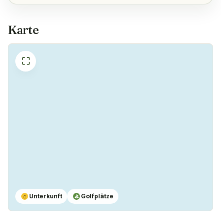
Karte
⛶
Unterkunft
Golfplätze
⌂
⛳