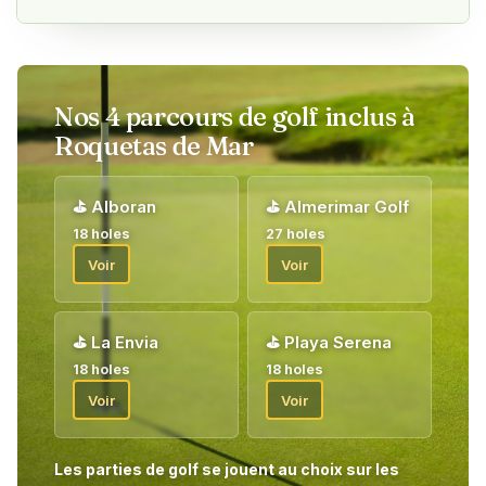
anciens. L'inscription aux compétitions se fait via le Portail des
Invités où vous pouvez pré-réserver jusqu'à 10 tours (partie
personnelle et compétitions) de chez vous, le reste étant
réservé sur place selon le principe « jouer un, réserver un ».
Nos 4 parcours de golf inclus à
À l'arrivée, vous recevrez toutes les informations concernant
Roquetas de Mar
les parties de golf de notre animateur golf sur place.
Bienvenue !
⛳
Alboran
⛳
Almerimar Golf
18 holes
27 holes
Voir
Voir
⛳
La Envia
⛳
Playa Serena
18 holes
18 holes
Voir
Voir
Les parties de golf se jouent au choix sur les