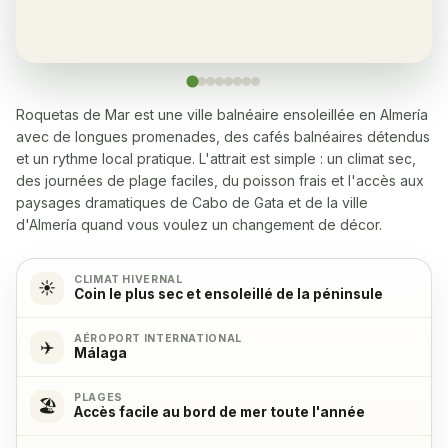
Yes, several within 5-10 minutes walk
Lave-linge
✓
Yes
Roquetas de Mar est une ville balnéaire ensoleillée en Almería
avec de longues promenades, des cafés balnéaires détendus
Lave-vaisselle
✓
et un rythme local pratique. L'attrait est simple : un climat sec,
Yes
des journées de plage faciles, du poisson frais et l'accès aux
paysages dramatiques de Cabo de Gata et de la ville
Micro-ondes
✓
d'Almería quand vous voulez un changement de décor.
Yes
CLIMAT HIVERNAL
☀️
Coin le plus sec et ensoleillé de la péninsule
Cuisinière
✓
Yes, with 4 cooking hobs
AÉROPORT INTERNATIONAL
✈️
Málaga
Four
✓
PLAGES
🏖️
Yes
Accès facile au bord de mer toute l'année