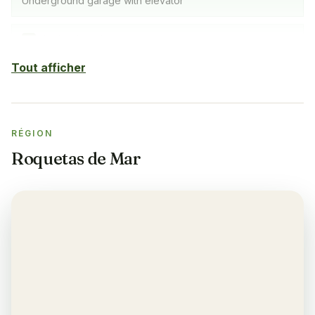
Underground garage with elevator
Piscine intérieure
✓
SPA avec piscine intérieure, salle de sport et sauna
Tout afficher
Sauna
✓
RÉGION
Salle de sport
✓
Roquetas de Mar
Climatisation
✓
Yes, in the living room and bedrooms
Balcon
✓
Yes, each apartment
Restaurant
✓