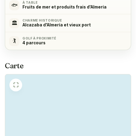
À TABLE
Réfrigérateur
✓
🐟
Fruits de mer et produits frais d'Almería
Yes
CHARME HISTORIQUE
🏛️
Alcazaba d'Almería et vieux port
Congélateur
✓
Yes
GOLF À PROXIMITÉ
🏌️
4 parcours
Machine à café
✓
Yes
Carte
⛶