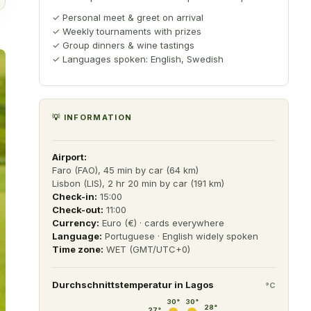
✓
Personal meet & greet on arrival
✓
Weekly tournaments with prizes
✓
Group dinners & wine tastings
✓
Languages spoken: English, Swedish
💡 INFORMATION
Airport:
Faro (FAO), 45 min by car (64 km)
Lisbon (LIS), 2 hr 20 min by car (191 km)
Check-in:
15:00
Check-out:
11:00
Currency:
Euro (€) · cards everywhere
Language:
Portuguese · English widely spoken
Time zone:
WET (GMT/UTC+0)
Durchschnittstemperatur in
Lagos
°C
30
°
30
°
28
°
27
°