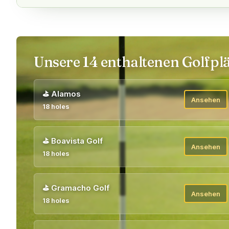
Unsere 14 enthaltenen Golfplä
⛳
Alamos
Ansehen
18 holes
⛳
Boavista Golf
Ansehen
18 holes
⛳
Gramacho Golf
Ansehen
18 holes