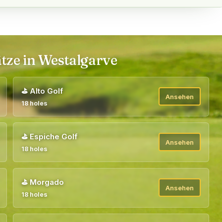
tze in Westalgarve
⛳
Alto Golf
Ansehen
18 holes
⛳
Espiche Golf
Ansehen
18 holes
⛳
Morgado
Ansehen
18 holes