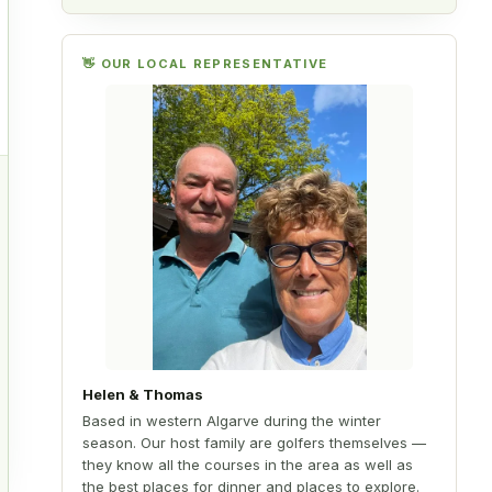
👋 OUR LOCAL REPRESENTATIVE
r
n
n
Helen & Thomas
Based in western Algarve during the winter
season. Our host family are golfers themselves —
they know all the courses in the area as well as
the best places for dinner and places to explore.