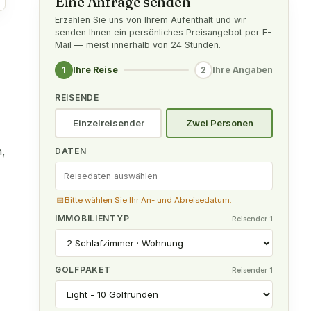
Eine Anfrage senden
Erzählen Sie uns von Ihrem Aufenthalt und wir
senden Ihnen ein persönliches Preisangebot per E-
Mail — meist innerhalb von 24 Stunden.
1
2
Ihre Reise
Ihre Angaben
REISENDE
Einzelreisender
Zwei Personen
,
DATEN
📅
Bitte wählen Sie Ihr An- und Abreisedatum.
IMMOBILIENTYP
Reisender 1
GOLFPAKET
Reisender 1