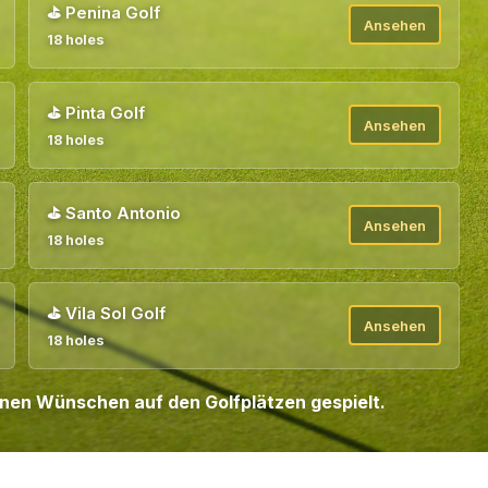
⛳
Penina Golf
Ansehen
18 holes
⛳
Pinta Golf
Ansehen
18 holes
⛳
Santo Antonio
Ansehen
18 holes
⛳
Vila Sol Golf
Ansehen
18 holes
enen Wünschen auf den Golfplätzen gespielt.