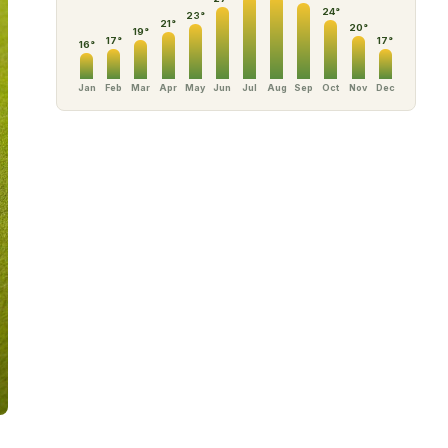
24
°
23
°
21
°
20
°
19
°
17
°
17
°
16
°
Jan
Feb
Mar
Apr
May
Jun
Jul
Aug
Sep
Oct
Nov
Dec