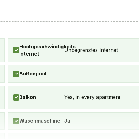
Hochgeschwindigkeits-
Unbegrenztes Internet
✓
Internet
Außenpool
✓
Balkon
Yes, in every apartment
✓
Waschmaschine
Ja
✓