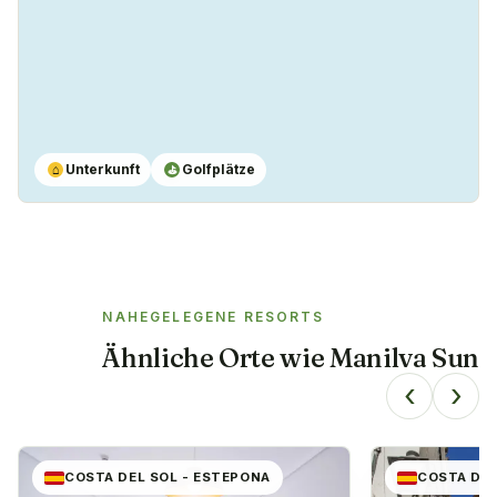
Unterkunft
Golfplätze
⌂
⛳
NAHEGELEGENE RESORTS
Ähnliche Orte wie
Manilva Sun
‹
›
COSTA DEL SOL - ESTEPONA
COSTA DEL