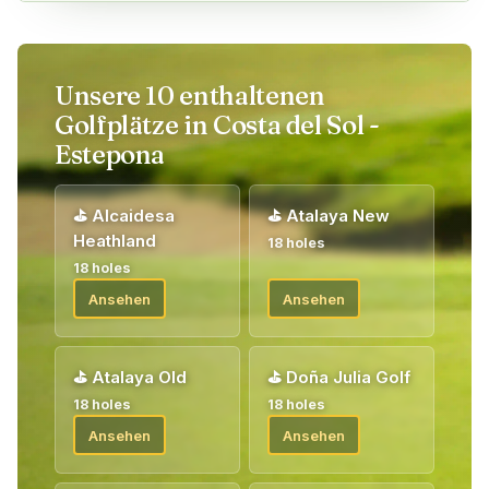
Wettbewerbe) von zu Hause aus gebucht werden, während
der Rest vor Ort nach dem Prinzip "eine spielen, eine buchen"
gebucht wird.
Unsere 10 enthaltenen
Bei deiner Ankunft erhältst du alle Informationen zum Golf von
Golfplätze in Costa del Sol -
unserem Golfbegleiter vor Ort. Willkommen!
Estepona
⛳
Alcaidesa
⛳
Atalaya New
Heathland
18 holes
18 holes
Ansehen
Ansehen
⛳
Atalaya Old
⛳
Doña Julia Golf
18 holes
18 holes
Ansehen
Ansehen