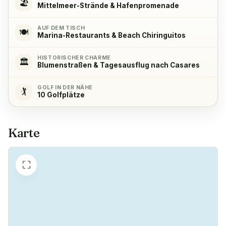
🏖️
Mittelmeer-Strände & Hafenpromenade
Kühlschrank
✓
AUF DEM TISCH
Ja
🍽️
Marina-Restaurants & Beach Chiringuitos
HISTORISCHER CHARME
Gefrierschrank
✓
🏛️
Blumenstraßen & Tagesausflug nach Casares
Ja
GOLF IN DER NÄHE
🏌️
10 Golfplätze
Kaffeemaschine
✓
Ja
Karte
⛶