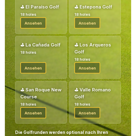
⛳
El Paraíso Golf
⛳
Estepona Golf
18 holes
18 holes
Ansehen
Ansehen
⛳
La Cañada Golf
⛳
Los Arqueros
Golf
18 holes
18 holes
Ansehen
Ansehen
⛳
San Roque New
⛳
Valle Romano
Course
Golf
18 holes
18 holes
Ansehen
Ansehen
Die Golfrunden werden optional nach Ihren