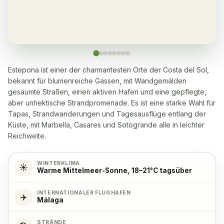
Sauna
✓
Yes, many within 5-10 minutes walking distance
Waschmaschine
✓
Ja
Estepona ist einer der charmantesten Orte der Costa del Sol,
bekannt für blumenreiche Gassen, mit Wandgemälden
Geschirrspüler
✓
gesäumte Straßen, einen aktiven Hafen und eine gepflegte,
Ja
aber unhektische Strandpromenade. Es ist eine starke Wahl für
Tapas, Strandwanderungen und Tagesausflüge entlang der
Mikrowelle
✓
Küste, mit Marbella, Casares und Sotogrande alle in leichter
Ja
Reichweite.
Kochherd
✓
WINTERKLIMA
☀️
Warme Mittelmeer-Sonne, 18–21°C tagsüber
Yes, with 4 hob plates
INTERNATIONALER FLUGHAFEN
✈️
Málaga
Backofen
✓
Ja
STRÄNDE