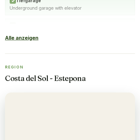
Tiefgarage
✓
Underground garage with elevator
Hallenbad
✓
SPA with indoor pool, fitness studio & sauna
Alle anzeigen
Sauna
✓
REGION
Fitnessstudio
✓
Costa del Sol - Estepona
Klimaanlage
✓
Yes, in living room and bedrooms
Balkon
✓
Yes, in every apartment