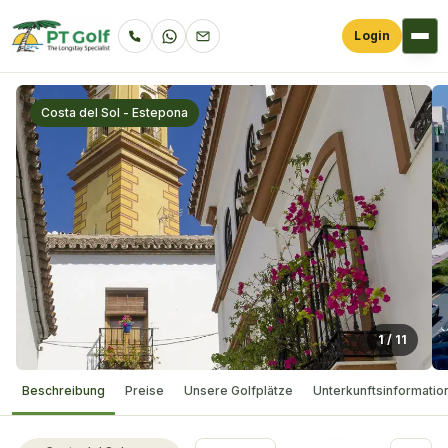
Login
Costa del Sol - Estepona
1
/
11
Beschreibung
Preise
Unsere Golfplätze
Unterkunftsinformatio