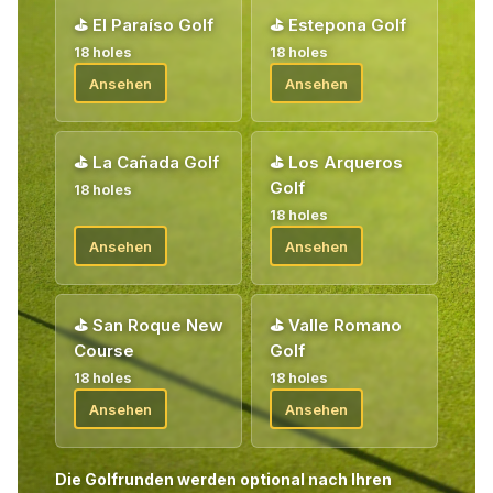
⛳
El Paraíso Golf
⛳
Estepona Golf
18 holes
18 holes
Ansehen
Ansehen
⛳
La Cañada Golf
⛳
Los Arqueros
Golf
18 holes
18 holes
Ansehen
Ansehen
⛳
San Roque New
⛳
Valle Romano
Course
Golf
18 holes
18 holes
Ansehen
Ansehen
Die Golfrunden werden optional nach Ihren