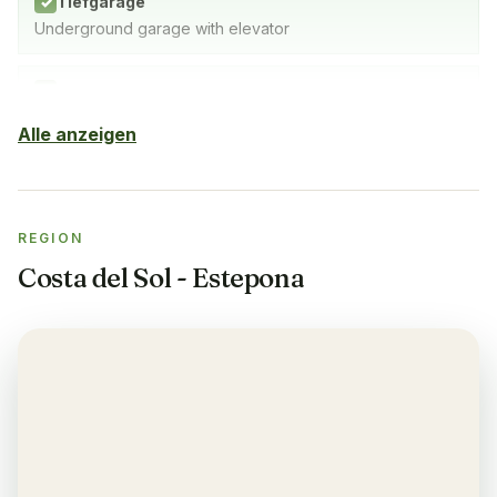
Tiefgarage
✓
Underground garage with elevator
Hallenbad
✓
SPA mit Hallenbad, Fitnessbereich & Sauna
Alle anzeigen
Sauna
✓
REGION
Fitnessstudio
✓
Costa del Sol - Estepona
Klimaanlage
✓
Yes, in the living room and bedrooms
Balkon
✓
Yes, every apartment