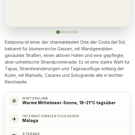
Sauna
✓
Yes, many within a 5-10 minute walk
Waschmaschine
✓
Ja
Estepona ist einer der charmantesten Orte der Costa del Sol,
bekannt für blumenreiche Gassen, mit Wandgemälden
Geschirrspüler
✓
gesäumte Straßen, einen aktiven Hafen und eine gepflegte,
Ja
aber unhektische Strandpromenade. Es ist eine starke Wahl für
Tapas, Strandwanderungen und Tagesausflüge entlang der
Mikrowelle
✓
Küste, mit Marbella, Casares und Sotogrande alle in leichter
Ja
Reichweite.
Kochherd
✓
WINTERKLIMA
☀️
Warme Mittelmeer-Sonne, 18–21°C tagsüber
Yes, with 4 hob plates
INTERNATIONALER FLUGHAFEN
✈️
Málaga
Backofen
✓
Ja
STRÄNDE