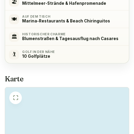
🏖️
Mittelmeer-Strände & Hafenpromenade
Kühlschrank
✓
AUF DEM TISCH
Ja
🍽️
Marina-Restaurants & Beach Chiringuitos
HISTORISCHER CHARME
Gefrierschrank
✓
🏛️
Blumenstraßen & Tagesausflug nach Casares
Ja
GOLF IN DER NÄHE
🏌️
10 Golfplätze
Kaffeemaschine
✓
Ja
Karte
⛶