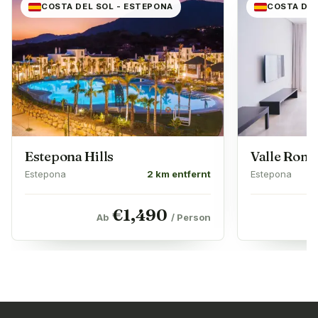
COSTA DEL SOL - ESTEPONA
COSTA DEL
Estepona Hills
Valle Rom
Estepona
2 km entfernt
Estepona
€
1,490
Ab
/ Person