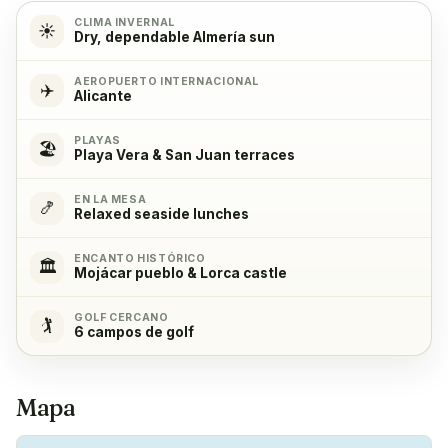
CLIMA INVERNAL
☀️
Dry, dependable Almería sun
Estufa de cocina
✓
Yes, with 4 burners
AEROPUERTO INTERNACIONAL
✈️
Alicante
Horno
✓
PLAYAS
🏖️
Sí
Playa Vera & San Juan terraces
EN LA MESA
Frigorífico
✓
🍤
Relaxed seaside lunches
Sí
ENCANTO HISTÓRICO
🏛️
Mojácar pueblo & Lorca castle
Congelador
✓
Sí
GOLF CERCANO
🏌️
6 campos de golf
Cafetera
✓
Sí
Mapa