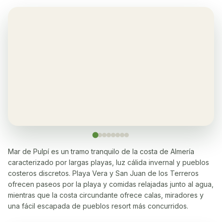
Aire acondicionado
✓
Yes, in the living room and bedrooms
Balcón
✓
Sí, en cada apartamento
Restaurante
✓
Yes, many within 5-10 minutes walk
Lavadora
✓
Sí
Mar de Pulpí es un tramo tranquilo de la costa de Almería
caracterizado por largas playas, luz cálida invernal y pueblos
Lavavajillas
✓
costeros discretos. Playa Vera y San Juan de los Terreros
Sí
ofrecen paseos por la playa y comidas relajadas junto al agua,
mientras que la costa circundante ofrece calas, miradores y
Microondas
✓
una fácil escapada de pueblos resort más concurridos.
Sí