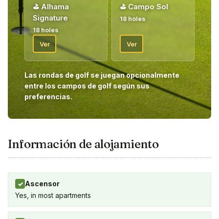
de nuestro anfitrión de golf en el sitio.
⛳
Alhama
⛳
Campo Sol
Signature
18 holes
¡Bienvenido!
18 holes
Ver
Ver
Las rondas de golf se juegan opcionalmente
entre los campos de golf según sus
preferencias.
Información de alojamiento
Ascensor
✓
Yes, in most apartments