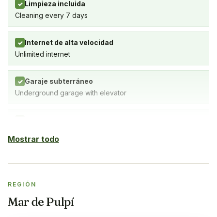
Limpieza incluida
✓
Cleaning every 7 days
Internet de alta velocidad
✓
Unlimited internet
Garaje subterráneo
✓
Underground garage with elevator
Piscina cubierta
✓
SPA with indoor pool, gym and sauna
Mostrar todo
Sauna
✓
REGIÓN
Gimnasio
✓
Mar de Pulpí