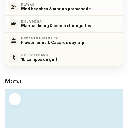
Sí
PLAYAS
🏖️
Med beaches & marina promenade
Frigorífico
✓
EN LA MESA
Sí
🍽️
Marina dining & beach chiringuitos
ENCANTO HISTÓRICO
Congelador
✓
🏛️
Flower lanes & Casares day trip
Sí
GOLF CERCANO
🏌️
10 campos de golf
Cafetera
✓
Sí
Mapa
⛶