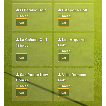
⛳
El Paraíso Golf
⛳
Estepona Golf
18 holes
18 holes
Ver
Ver
⛳
La Cañada Golf
⛳
Los Arqueros
Golf
18 holes
18 holes
Ver
Ver
⛳
San Roque New
⛳
Valle Romano
Course
Golf
18 holes
18 holes
Ver
Ver