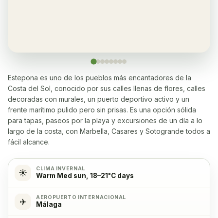
Restaurante
✓
Yes, many within 5-10 minutes walk
Lavadora
✓
Sí
Estepona es uno de los pueblos más encantadores de la
Costa del Sol, conocido por sus calles llenas de flores, calles
Lavavajillas
✓
decoradas con murales, un puerto deportivo activo y un
Sí
frente marítimo pulido pero sin prisas. Es una opción sólida
para tapas, paseos por la playa y excursiones de un día a lo
Microondas
✓
largo de la costa, con Marbella, Casares y Sotogrande todos a
Sí
fácil alcance.
Estufa de cocina
✓
CLIMA INVERNAL
☀️
Warm Med sun, 18–21°C days
Yes, with 4 burners
AEROPUERTO INTERNACIONAL
✈️
Málaga
Horno
✓