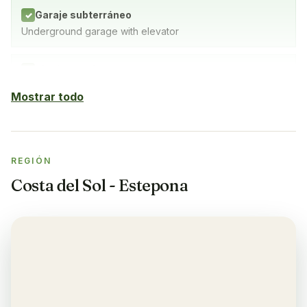
Garaje subterráneo
✓
Underground garage with elevator
Piscina cubierta
✓
SPA with indoor pool, gym and sauna
Mostrar todo
Sauna
✓
REGIÓN
Gimnasio
✓
Costa del Sol - Estepona
Aire acondicionado
✓
Sí, en salón y dormitorios
Balcón
✓
Sí, en cada apartamento