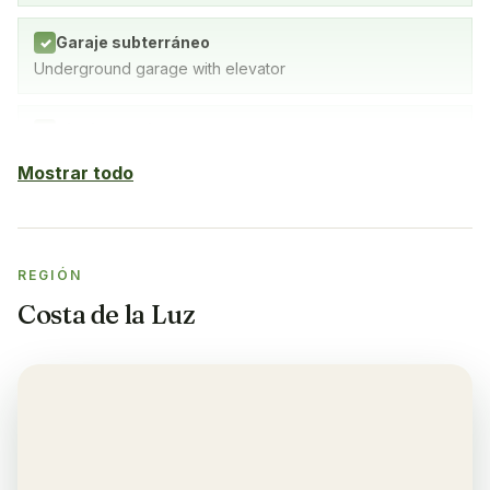
Garaje subterráneo
✓
Underground garage with elevator
Piscina cubierta
✓
SPA with indoor pool, gym and sauna
Mostrar todo
Sauna
✓
REGIÓN
Gimnasio
✓
Costa de la Luz
Aire acondicionado
✓
Yes, in the living room and bedrooms
Balcón
✓
Sí, en cada apartamento