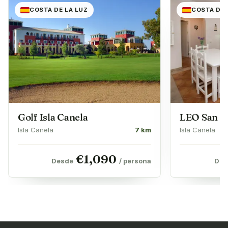
COSTA DE LA LUZ
COSTA DE 
Golf Isla Canela
LEO San B
Isla Canela
7 km
Isla Canela
€
1,090
Desde
/ persona
Des