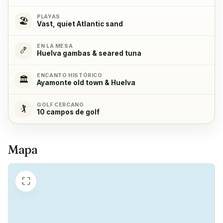
Sí
PLAYAS
🏖️
Vast, quiet Atlantic sand
Frigorífico
✓
EN LA MESA
Sí
🍤
Huelva gambas & seared tuna
ENCANTO HISTÓRICO
Congelador
✓
🏛️
Ayamonte old town & Huelva
Sí
GOLF CERCANO
🏌️
10 campos de golf
Cafetera
✓
Sí
Mapa
⛶