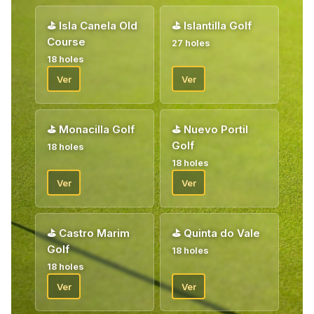
⛳
Isla Canela Old
⛳
Islantilla Golf
Course
27 holes
18 holes
Ver
Ver
⛳
Monacilla Golf
⛳
Nuevo Portil
Golf
18 holes
18 holes
Ver
Ver
⛳
Castro Marim
⛳
Quinta do Vale
Golf
18 holes
18 holes
Ver
Ver