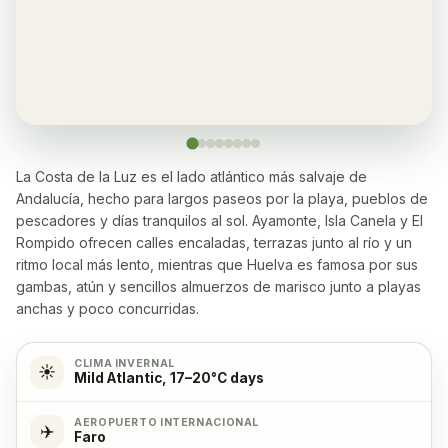
Restaurante
✓
Yes, many within 5-10 minutes walk
Lavadora
✓
Sí
La Costa de la Luz es el lado atlántico más salvaje de
Andalucía, hecho para largos paseos por la playa, pueblos de
Lavavajillas
✓
pescadores y días tranquilos al sol. Ayamonte, Isla Canela y El
Sí
Rompido ofrecen calles encaladas, terrazas junto al río y un
ritmo local más lento, mientras que Huelva es famosa por sus
Microondas
✓
gambas, atún y sencillos almuerzos de marisco junto a playas
Sí
anchas y poco concurridas.
Estufa de cocina
✓
CLIMA INVERNAL
☀️
Mild Atlantic, 17–20°C days
Yes, with 4 burners
AEROPUERTO INTERNACIONAL
✈️
Faro
Horno
✓